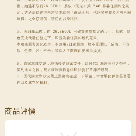
擔，如遇不取貨26.SEOUL 將依《民法》第 546 條委任契約之規
定，透過法律途徑向您請求給付「商品全額、代購勞務費及所有相關
運費」之全額賠償，請切勿以身試法。

5. 收到商品後，在 26.SEOUL 已確實依您指定的尺寸、款式、顏
色完成代購任務之下，即視為委任契約履約完畢。

本服務屬客製化給付，不適用7日鑑賞期，故不受理以「反悔、不喜
歡、色差、尺寸不合」等個人主觀理由要求退換貨。

6. 賣家就此交易，純係接受買家委任，給付代訂海外商品之勞務，
契約成立之後，雙方權利義務悉依民法委任章節所規範。

7. 因代購實際狀況需上游廠商確認，下單後，本賣場仍保留是否委
任以及成立的權利。
商品評價