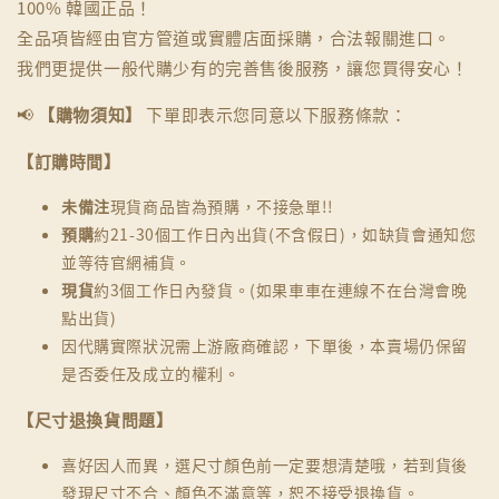
100% 韓國正品！
全品項皆經由官方管道或實體店面採購，合法報關進口。
我們更提供一般代購少有的完善售後服務，讓您買得安心！
📢
【購物須知】
下單即表示您同意以下服務條款：
【訂購時間】
未備注
現貨商品皆為預購，不接急單!!
預購
約21-30個工作日內出貨(不含假日)，如缺貨會通知您
並等待官網補貨。
現貨
約3個工作日內發貨。(如果車車在連線不在台灣會晚
點出貨)
因代購實際狀況需上游廠商確認，下單後，本賣場仍保留
是否委任及成立的權利。
【尺寸退換貨問題】
喜好因人而異，選尺寸顏色前一定要想清楚哦，若到貨後
發現尺寸不合、顏色不滿意等，恕不接受退換貨。