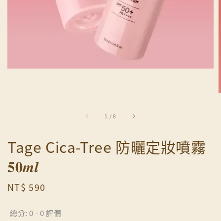
1
/
8
Tage Cica-Tree 防曬定妝噴霧
𝟓𝟎𝒎𝒍
Regular
NT$ 590
price
總分:
0
-
0
評價