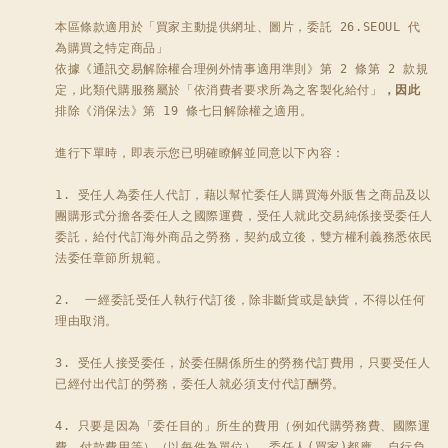
本區條款適用於「買家主動提供網址、圖片，委託 26.SEOUL 代
為購買之特定商品」

依據《通訊交易解除權合理例外情事適用準則》第 2 條第 2 款規
定，此類代購服務屬於「依消費者要求所為之客製化給付」
，因此
排除《消保法》第 19 條七日解除權之適用。

進行下單時，即表示您已明確瞭解並同意以下內容：

1. 受任人為委任人代訂，藉以幫忙委任人購買海外販售之商品及以
團購形式分擔各委任人之國際運費，受任人就此交易純係接受委任人
委託，給付代訂海外商品之勞務，契約成立後，雙方權利義務悉依民
法委任章節所規範。

2.  一經委託受任人執行代訂後，除非斷貨或是缺貨，不得以任何
理由取消。 

3. 受任人接受委任，於委任關係所生的勞務代訂費用，只要受任人
已經付出代訂的勞務，委任人就必須支付代訂酬勞。 

4. 只要是因為「委任目的」所生的費用（例如代購勞務費、國際運
費、付款費用等）（以每件為單位），委任人(買家)都應  自行負