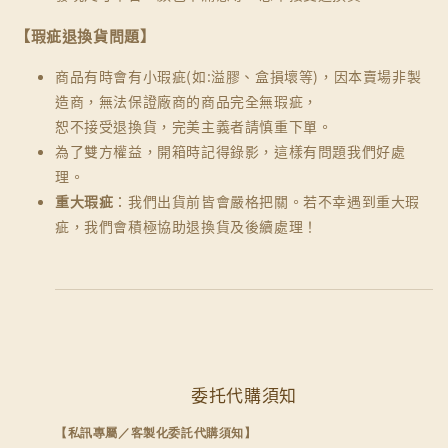
【瑕疵退換貨問題】
商品有時會有小瑕疵(如:溢膠、盒損壞等)，因本賣場非製
造商，無法保證廠商的商品完全無瑕疵，
恕不接受退換貨，完美主義者請慎重下單。
為了雙方權益，開箱時記得錄影，這樣有問題我們好處
理。
重大瑕疵
：我們出貨前皆會嚴格把關。若不幸遇到重大瑕
疵，我們會積極協助退換貨及後續處理！
委托代購須知
【私訊專屬／客製化委託代購須知】