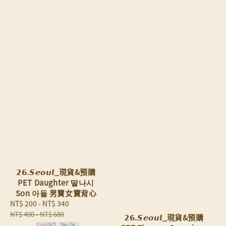
𝟮𝟲.𝙎𝙚𝙤𝙪𝙡_現貨&預購
PET Daughter 딸나시
Son 아들 男寶女寶背心
Sale
NT$ 200
-
NT$ 340
Regular
price
price
NT$ 400
-
NT$ 680
𝟮𝟲.𝙎𝙚𝙤𝙪𝙡_現貨&預購