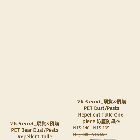
𝟮𝟲.𝙎𝙚𝙤𝙪𝙡_現貨&預購
PET Dust/Pests
Repellent Tulle One-
piece 防塵防蟲衣
𝟮𝟲.𝙎𝙚𝙤𝙪𝙡_現貨&預購
Sale
NT$ 440
-
NT$ 495
Regular
PET Bear Dust/Pests
price
price
NT$ 880
-
NT$ 990
Repellent Tulle