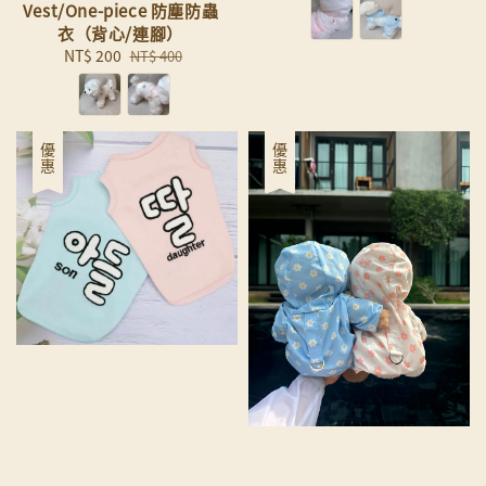
Vest/One-piece 防塵防蟲
衣（背心/連腳）
Sale
NT$ 200
Regular
NT$ 400
price
price
優惠
優惠