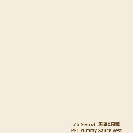
𝟮𝟲.𝙎𝙚𝙤𝙪𝙡_現貨&預購
PET Yummy Sauce Vest