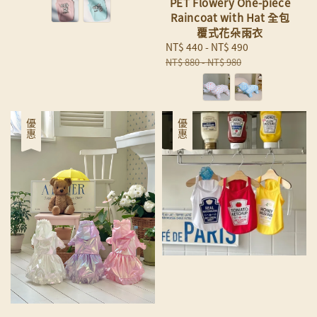
PET Flowery One-piece
Raincoat with Hat 全包
覆式花朵雨衣
Sale
NT$ 440
-
NT$ 490
Regular
price
price
NT$ 880
-
NT$ 980
優惠
優惠