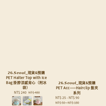
𝟮𝟲.𝙎𝙚𝙤𝙪𝙡_現貨&預購
PET Halter Top with Ice
Bag 掛脖涼感背心（附冰
𝟮𝟲.𝙎𝙚𝙤𝙪𝙡_現貨&預購
袋）
PET Acc——Hairclip 髮夾
Sale
NT$ 240
Regular
NT$ 480
系列
price
price
Sale
NT$ 25
-
NT$ 90
Regular
price
price
NT$ 50
-
NT$ 180