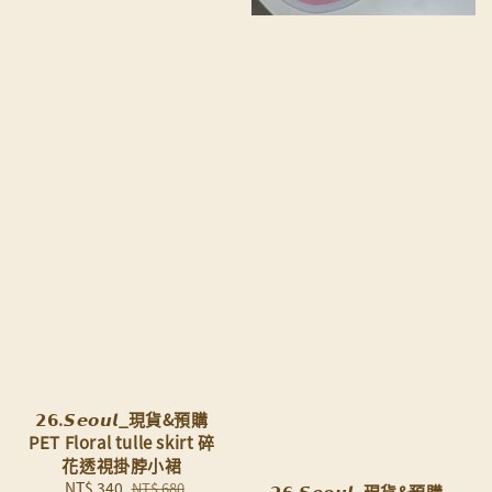
𝟮𝟲.𝙎𝙚𝙤𝙪𝙡_現貨&預購
PET Floral tulle skirt 碎
花透視掛脖小裙
Sale
NT$ 340
Regular
NT$ 680
𝟮𝟲.𝙎𝙚𝙤𝙪𝙡_現貨&預購