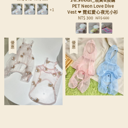
price
price
PET Neon Love Dive
+1
Vest ❤︎ 霓虹愛心夜光小衫
Sale
NT$ 300
Regular
NT$ 600
price
price
優惠
優惠