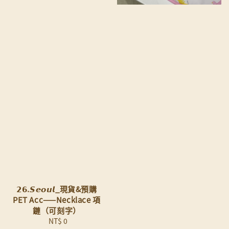
𝟮𝟲.𝙎𝙚𝙤𝙪𝙡_現貨&預購
PET Acc——Necklace 項
鏈（可刻字）
NT$ 0
Regular