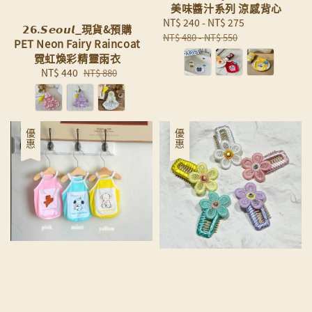
美味醬汁系列 涼感背心
Sale
NT$ 240
-
NT$ 275
Regular
𝟮𝟲.𝙎𝙚𝙤𝙪𝙡_現貨&預購
price
price
NT$ 480
-
NT$ 550
PET Neon Fairy Raincoat
霓虹煥彩精靈雨衣
Sale
NT$ 440
Regular
NT$ 880
price
price
優惠
優惠