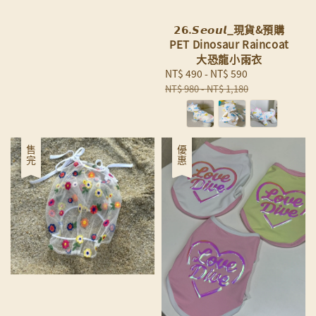
price
𝟮𝟲.𝙎𝙚𝙤𝙪𝙡_現貨&預購
PET Dinosaur Raincoat
大恐龍小雨衣
Sale
NT$ 490
-
NT$ 590
Regular
price
price
NT$ 980
-
NT$ 1,180
優惠
售完
優惠