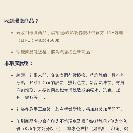
收到瑕疵商品？
若收到瑕疵商品，請拍照/錄影後聯繫我們官方LINE處理
（LINE：@apd4560p）
瑕疵商品確認後，將為您更換全新商品
非瑕疵說明：
線頭、釦眼未開、釦飾表面些微擦痕、些許脫線、極小的
汙點、尺寸1~2cm的誤差、照片色差、新品氣味差、材質
不如預期、未按照商品標示清洗造成的縮水、染色、退
色、變形等...
釦飾多為手工縫製，若有輕微鬆脫，稍加縫製加固即可。
印刷商品多少會有印染不均現象及膠印點點脫落/印染小色
斑（0.5平方公分以下），非素色布料（如點點、印花、織