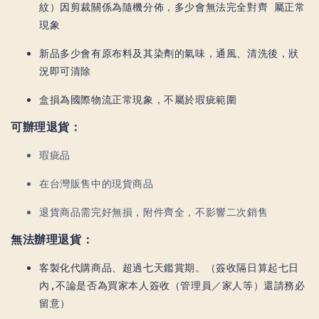
紋）因剪裁關係為隨機分佈，多少會無法完全對齊 屬正常
現象
新品多少會有原布料及其染劑的氣味，通風、清洗後，狀
況即可清除
盒損為國際物流正常現象，不屬於瑕疵範圍
可辦理退貨：
瑕疵品
在台灣販售中的現貨商品
退貨商品需完好無損，附件齊全，不影響二次銷售
無法辦理退貨：
客製化代購商品、超過七天鑑賞期。（簽收隔日算起七日
內,不論是否為買家本人簽收（管理員／家人等）還請務必
留意）