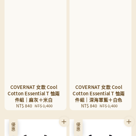
COVERNAT 女款 Cool
COVERNAT 女款 Cool
Cotton Essential T 恤兩
Cotton Essential T 恤兩
件組｜麻灰＋米白
件組｜深海軍藍＋白色
Sale
NT$ 840
Regular
Sale
NT$ 840
Regular
NT$ 1,400
NT$ 1,400
price
price
price
price
優惠
優惠