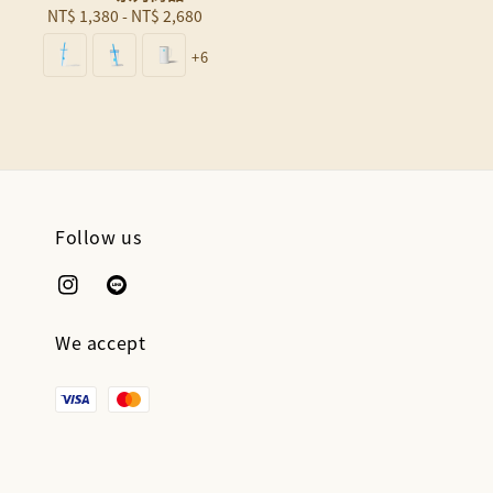
NT$ 1,380
-
Regular
NT$ 2,680
price
+6
Follow us
We accept