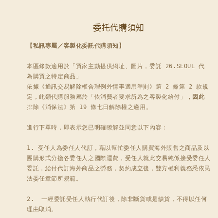
委托代購須知
【私訊專屬／客製化委託代購須知】
本區條款適用於「買家主動提供網址、圖片，委託 26.SEOUL 代
為購買之特定商品」

依據《通訊交易解除權合理例外情事適用準則》第 2 條第 2 款規
定，此類代購服務屬於「依消費者要求所為之客製化給付」
，因此
排除《消保法》第 19 條七日解除權之適用。

進行下單時，即表示您已明確瞭解並同意以下內容：

1. 受任人為委任人代訂，藉以幫忙委任人購買海外販售之商品及以
團購形式分擔各委任人之國際運費，受任人就此交易純係接受委任人
委託，給付代訂海外商品之勞務，契約成立後，雙方權利義務悉依民
法委任章節所規範。

2.  一經委託受任人執行代訂後，除非斷貨或是缺貨，不得以任何
理由取消。 
