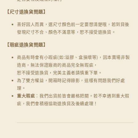
【尺寸退換貨問題】
喜好因人而異，選尺寸顏色前一定要想清楚哦，若到貨後
發現尺寸不合、顏色不滿意等，恕不接受退換貨。
【瑕疵退換貨問題】
商品有時會有小瑕疵(如:溢膠、盒損壞等)，因本賣場非製
造商，無法保證廠商的商品完全無瑕疵，
恕不接受退換貨，完美主義者請慎重下單。
為了雙方權益，開箱時記得錄影，這樣有問題我們好處
理。
重大瑕疵
：我們出貨前皆會嚴格把關。若不幸遇到重大瑕
疵，我們會積極協助退換貨及後續處理！