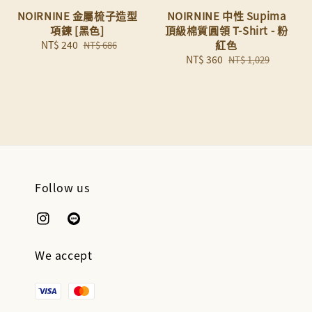
NOIRNINE 金屬梳子造型
NOIRNINE 中性 Supima
項鍊 [黑色]
頂級棉質圓領 T-Shirt - 粉
Sale
NT$ 240
Regular
紅色
NT$ 686
price
price
Sale
NT$ 360
Regular
NT$ 1,029
price
price
Follow us
We accept