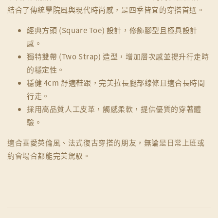
結合了傳統學院風與現代時尚感，是四季皆宜的穿搭首選。
經典方頭 (Square Toe) 設計，修飾腳型且極具設計
感。
獨特雙帶 (Two Strap) 造型，增加層次感並提升行走時
的穩定性。
穩健 4cm 舒適鞋跟，完美拉長腿部線條且適合長時間
行走。
採用高品質人工皮革，觸感柔軟，提供優質的穿著體
驗。
適合喜愛英倫風、法式復古穿搭的朋友，無論是日常上班或
約會場合都能完美駕馭。