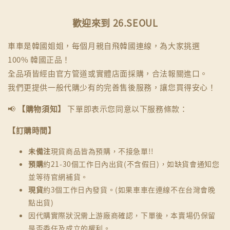
歡迎來到 26.SEOUL
車車是韓國姐姐，每個月親自飛韓國連線，為大家挑選
100% 韓國正品！
全品項皆經由官方管道或實體店面採購，合法報關進口。
我們更提供一般代購少有的完善售後服務，讓您買得安心！
📢
【購物須知】
下單即表示您同意以下服務條款：
【訂購時間】
未備注
現貨商品皆為預購，不接急單!!
預購
約21-30個工作日內出貨(不含假日)，如缺貨會通知您
並等待官網補貨。
現貨
約3個工作日內發貨。(如果車車在連線不在台灣會晚
點出貨)
因代購實際狀況需上游廠商確認，下單後，本賣場仍保留
是否委任及成立的權利。