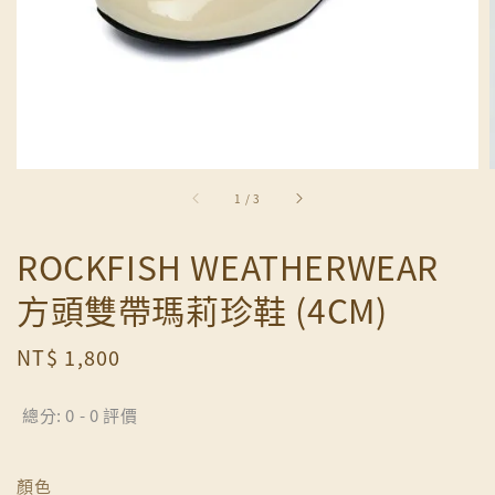
1
/
3
ROCKFISH WEATHERWEAR
方頭雙帶瑪莉珍鞋 (4CM)
Regular
NT$ 1,800
price
總分:
0
-
0
評價
顏色