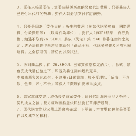
3. 受任人接受委任，於委任關係所生的勞務代訂費用，只要受任人
已經付出代訂的勞務，委任人就必須支付代訂酬勞。 

4. 只要是因為「委任目的」所生的費用（例如代購勞務費、國際運
費、付款費用等）（以每件為單位），委任人(買家)都應  自行負
擔，如遇不取貨26.SEOUL 將依《民法》第 546 條委任契約之規
定，透過法律途徑向您請求給付「商品全額、代購勞務費及所有相關
運費」之全額賠償，請切勿以身試法。

5. 收到商品後，在 26.SEOUL 已確實依您指定的尺寸、款式、顏
色完成代購任務之下，即視為委任契約履約完畢。

本服務屬客製化給付，不適用7日鑑賞期，故不受理以「反悔、不喜
歡、色差、尺寸不合」等個人主觀理由要求退換貨。

6. 賣家就此交易，純係接受買家委任，給付代訂海外商品之勞務，
契約成立之後，雙方權利義務悉依民法委任章節所規範。

7. 因代購實際狀況需上游廠商確認，下單後，本賣場仍保留是否委
任以及成立的權利。