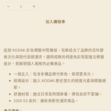
加入購物車
分享
這款 KODAK 彩色標籤中筒襪組，完美結合了品牌的百年膠
卷文化與現代街頭潮流。選用經典的柯達色彩搭配復古標籤
設計，是展現個人風格的必備單品。
一組五入：包含多種品牌代表色，穿搭更多元。
經典設計：融入 KODAK 歷史悠久的視覺元素與標籤細
節。
舒適材質：適合日常長時間穿著，彈性良好不緊繃。
2026 SS 系列：最新季節性潮流單品。
產品規格：