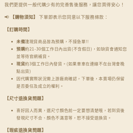
我們更提供一般代購少有的完善售後服務，讓您買得安心！
📢
【購物須知】
下單即表示您同意以下服務條款：
【訂購時間】
未備注
現貨商品皆為預購，不接急單!!
預購
約21-30個工作日內出貨(不含假日)，如缺貨會通知您
並等待官網補貨。
現貨
約3個工作日內發貨。(如果車車在連線不在台灣會晚
點出貨)
因代購實際狀況需上游廠商確認，下單後，本賣場仍保留
是否委任及成立的權利。
【尺寸退換貨問題】
喜好因人而異，選尺寸顏色前一定要想清楚哦，若到貨後
發現尺寸不合、顏色不滿意等，恕不接受退換貨。
【瑕疵退換貨問題】