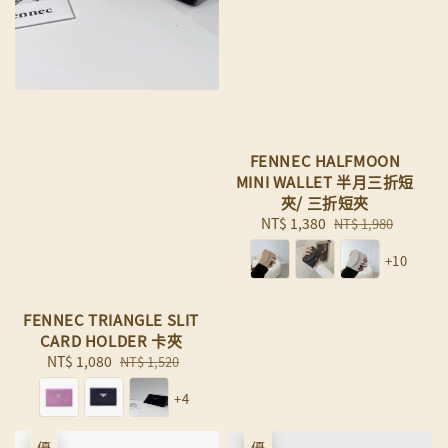
FENNEC HALFMOON
MINI WALLET 半月三折短
夾/ 三折短夾
Sale
NT$ 1,380
Regular
NT$ 1,980
price
price
+10
FENNEC TRIANGLE SLIT
CARD HOLDER 卡夾
Sale
NT$ 1,080
Regular
NT$ 1,520
price
price
+4