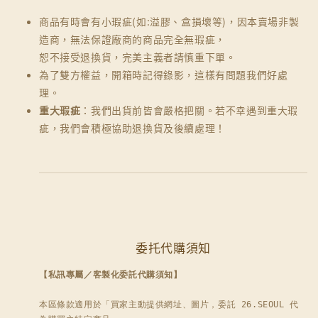
商品有時會有小瑕疵(如:溢膠、盒損壞等)，因本賣場非製
造商，無法保證廠商的商品完全無瑕疵，
恕不接受退換貨，完美主義者請慎重下單。
為了雙方權益，開箱時記得錄影，這樣有問題我們好處
理。
重大瑕疵
：我們出貨前皆會嚴格把關。若不幸遇到重大瑕
疵，我們會積極協助退換貨及後續處理！
委托代購須知
【私訊專屬／客製化委託代購須知】
本區條款適用於「買家主動提供網址、圖片，委託 26.SEOUL 代