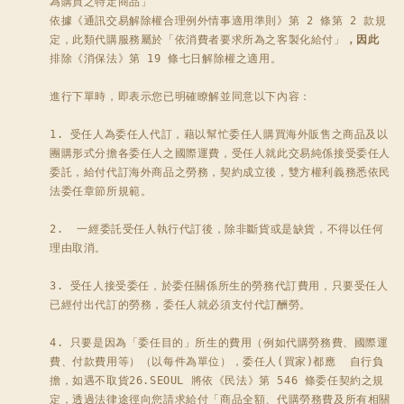
為購買之特定商品」

依據《通訊交易解除權合理例外情事適用準則》第 2 條第 2 款規
定，此類代購服務屬於「依消費者要求所為之客製化給付」
，因此
排除《消保法》第 19 條七日解除權之適用。

進行下單時，即表示您已明確瞭解並同意以下內容：

1. 受任人為委任人代訂，藉以幫忙委任人購買海外販售之商品及以
團購形式分擔各委任人之國際運費，受任人就此交易純係接受委任人
委託，給付代訂海外商品之勞務，契約成立後，雙方權利義務悉依民
法委任章節所規範。

2.  一經委託受任人執行代訂後，除非斷貨或是缺貨，不得以任何
理由取消。 

3. 受任人接受委任，於委任關係所生的勞務代訂費用，只要受任人
已經付出代訂的勞務，委任人就必須支付代訂酬勞。 

4. 只要是因為「委任目的」所生的費用（例如代購勞務費、國際運
費、付款費用等）（以每件為單位），委任人(買家)都應  自行負
擔，如遇不取貨26.SEOUL 將依《民法》第 546 條委任契約之規
定，透過法律途徑向您請求給付「商品全額、代購勞務費及所有相關