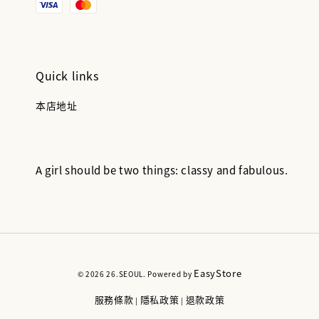
Quick links
本店地址
A girl should be two things: classy and fabulous.
EasyStore
© 2026 26.SEOUL. Powered by
服務條款
隱私政策
退款政策
|
|