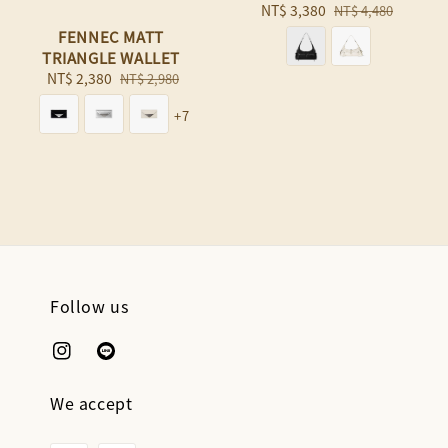
Sale
NT$ 3,380
Regular
NT$ 4,480
price
price
FENNEC MATT
TRIANGLE WALLET
Sale
NT$ 2,380
Regular
NT$ 2,980
price
price
+7
Follow us
We accept