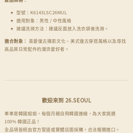
型號：K6143LSC26MUL
適用對象：男性 / 中性風格
建議洗滌方法：建議反面放入洗衣袋後洗滌。
適合對象：
喜愛復古攝影文化、美式復古穿搭風格以及尋找
高品質日常配件的潮流愛好者。
歡迎來到 26.SEOUL
車車是韓國姐姐，每個月親自飛韓國連線，為大家挑選
100% 韓國正品！
全品項皆經由官方管道或實體店面採購，合法報關進口。