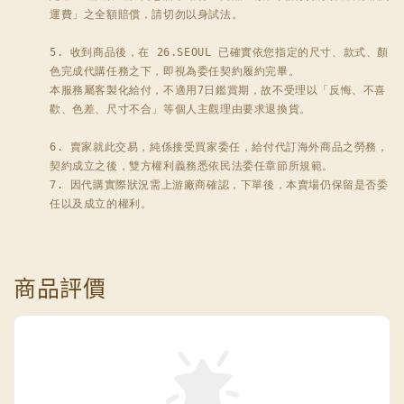
運費」之全額賠償，請切勿以身試法。

5. 收到商品後，在 26.SEOUL 已確實依您指定的尺寸、款式、顏
色完成代購任務之下，即視為委任契約履約完畢。

本服務屬客製化給付，不適用7日鑑賞期，故不受理以「反悔、不喜
歡、色差、尺寸不合」等個人主觀理由要求退換貨。

6. 賣家就此交易，純係接受買家委任，給付代訂海外商品之勞務，
契約成立之後，雙方權利義務悉依民法委任章節所規範。

7. 因代購實際狀況需上游廠商確認，下單後，本賣場仍保留是否委
任以及成立的權利。
商品評價