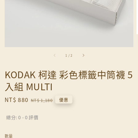
1
/
2
KODAK 柯達 彩色標籤中筒襪 5
入組 MULTI
Sale
NT$ 880
Regular
優惠
NT$ 1,180
price
price
總分:
0
-
0
評價
數量