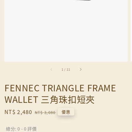
1
/
11
FENNEC TRIANGLE FRAME
WALLET 三角珠扣短夾
Sale
NT$ 2,480
Regular
優惠
NT$ 3,080
price
price
總分:
0
-
0
評價