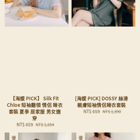
【海媛 PICK】 Silk Fit
[海媛 PICK] DOSSY 絲滑
Chloe 短袖翻領 情侶 睡衣
親膚短袖情侶睡衣套裝
套裝 夏季 居家服 男女適
Sale
NT$ 659
Regular
NT$ 1,390
穿
price
price
Sale
NT$ 659
Regular
NT$ 1,654
price
price