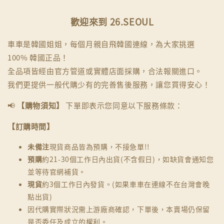
歡迎來到 26.SEOUL
車車是韓國姐姐，每個月親自飛韓國連線，為大家挑選
100% 韓國正品！
全品項皆經由官方管道或實體店面採購，合法報關進口。
我們更提供一般代購少有的完善售後服務，讓您買得安心！
📢
【購物須知】
下單即表示您同意以下服務條款：
【訂購時間】
未備注
現貨商品皆為預購，不接急單!!
預購
約21-30個工作日內出貨(不含假日)，如缺貨會通知您
並等待官網補貨。
現貨
約3個工作日內發貨。(如果車車在連線不在台灣會晚
點出貨)
因代購實際狀況需上游廠商確認，下單後，本賣場仍保留
是否委任及成立的權利。