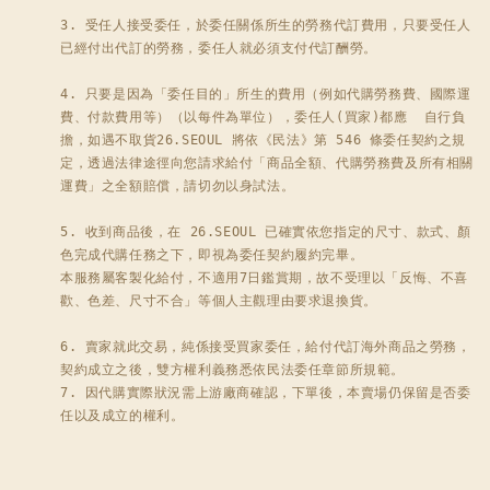
3. 受任人接受委任，於委任關係所生的勞務代訂費用，只要受任人
已經付出代訂的勞務，委任人就必須支付代訂酬勞。 

4. 只要是因為「委任目的」所生的費用（例如代購勞務費、國際運
費、付款費用等）（以每件為單位），委任人(買家)都應  自行負
擔，如遇不取貨26.SEOUL 將依《民法》第 546 條委任契約之規
定，透過法律途徑向您請求給付「商品全額、代購勞務費及所有相關
運費」之全額賠償，請切勿以身試法。

5. 收到商品後，在 26.SEOUL 已確實依您指定的尺寸、款式、顏
色完成代購任務之下，即視為委任契約履約完畢。

本服務屬客製化給付，不適用7日鑑賞期，故不受理以「反悔、不喜
歡、色差、尺寸不合」等個人主觀理由要求退換貨。

6. 賣家就此交易，純係接受買家委任，給付代訂海外商品之勞務，
契約成立之後，雙方權利義務悉依民法委任章節所規範。

7. 因代購實際狀況需上游廠商確認，下單後，本賣場仍保留是否委
任以及成立的權利。