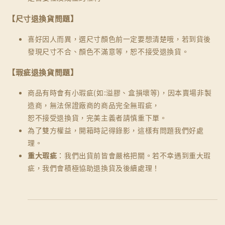
【尺寸退換貨問題】
喜好因人而異，選尺寸顏色前一定要想清楚哦，若到貨後
發現尺寸不合、顏色不滿意等，恕不接受退換貨。
【瑕疵退換貨問題】
商品有時會有小瑕疵(如:溢膠、盒損壞等)，因本賣場非製
造商，無法保證廠商的商品完全無瑕疵，
恕不接受退換貨，完美主義者請慎重下單。
為了雙方權益，開箱時記得錄影，這樣有問題我們好處
理。
重大瑕疵
：我們出貨前皆會嚴格把關。若不幸遇到重大瑕
疵，我們會積極協助退換貨及後續處理！