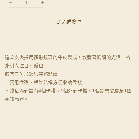
加入購物車
分享
這款皮夾採用褶皺紋理的牛皮製成，散發著低調的光澤，格
外引人注目。錢包
飾有三角形鎳緞裝飾點綴
，實用性強，框架結構方便收納零錢
。錢包內部設有4個卡槽、1個外部卡槽、1個鈔票隔層及1個
零錢隔層。