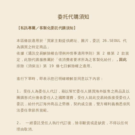
委托代購須知
【私訊專屬／客製化委託代購須知】
本區條款適用於「買家主動提供網址、圖片，委託 26.SEOUL 代
為購買之特定商品」

依據《通訊交易解除權合理例外情事適用準則》第 2 條第 2 款規
定，此類代購服務屬於「依消費者要求所為之客製化給付」
，因此
排除《消保法》第 19 條七日解除權之適用。

進行下單時，即表示您已明確瞭解並同意以下內容：

1. 受任人為委任人代訂，藉以幫忙委任人購買海外販售之商品及以
團購形式分擔各委任人之國際運費，受任人就此交易純係接受委任人
委託，給付代訂海外商品之勞務，契約成立後，雙方權利義務悉依民
法委任章節所規範。

2.  一經委託受任人執行代訂後，除非斷貨或是缺貨，不得以任何
理由取消。 
