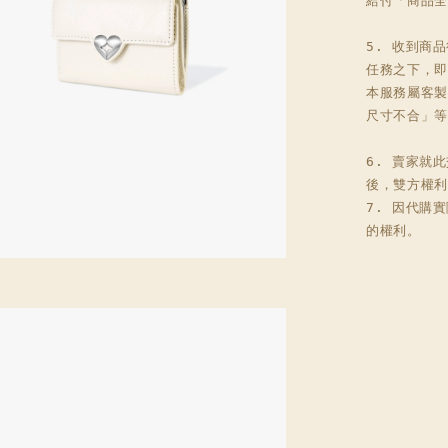
給付「商品全
5. 收到商
任務之下，即
本服務屬客製
尺寸不合」等
6. 賣家就
後，雙方權利
7. 因代購
的權利。