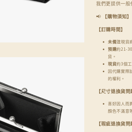
我們更提供一般
📢
【購物須知】
【訂購時間】
未備注
現貨
預購
約21-
貨。
現貨
約3個
因代購實際
的權利。
【尺寸退換貨問
喜好因人而
顏色不滿意
【瑕疵退換貨問