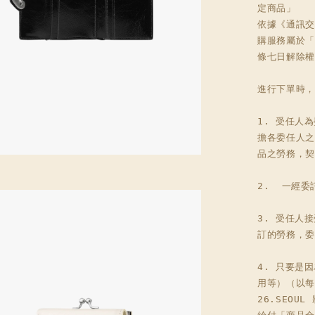
定商品」

依據《通訊交
購服務屬於「
條七日解除權
進行下單時，
1. 受任人
擔各委任人之
品之勞務，契
2.  一經
3. 受任人
訂的勞務，委
4. 只要是
用等）（以每
26.SEO