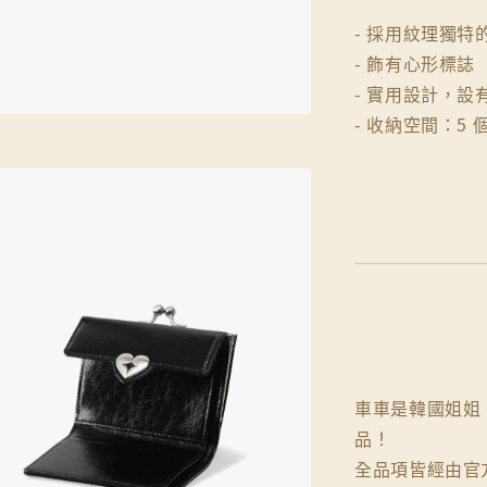
- 採用紋理獨
- 飾有心形標誌
- 實用設計，設
- 收納空間：5
車車是韓國姐姐，
品！
全品項皆經由官