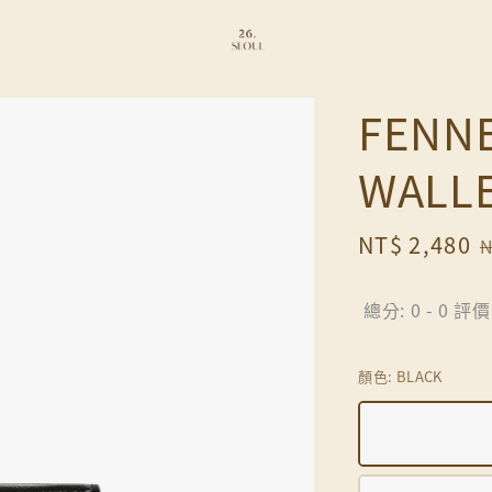
FENNE
WAL
Sale
NT$ 2,480
N
price
p
總分:
0
-
0
評價
顏色
: BLACK