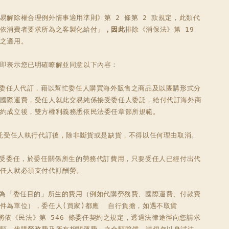
易解除權合理例外情事適用準則》第 2 條第 2 款規定，此類代
依消費者要求所為之客製化給付」
，因此
排除《消保法》第 19 
之適用。

即表示您已明確瞭解並同意以下內容：

為委任人代訂，藉以幫忙委任人購買海外販售之商品及以團購形式分
國際運費，受任人就此交易純係接受委任人委託，給付代訂海外商
約成立後，雙方權利義務悉依民法委任章節所規範。

委託受任人執行代訂後，除非斷貨或是缺貨，不得以任何理由取消。 

接受委任，於委任關係所生的勞務代訂費用，只要受任人已經付出代
任人就必須支付代訂酬勞。 

因為「委任目的」所生的費用（例如代購勞務費、國際運費、付款費
件為單位），委任人(買家)都應  自行負擔，如遇不取貨
UL 將依《民法》第 546 條委任契約之規定，透過法律途徑向您請求