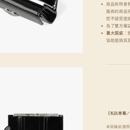
商品有時會
廠商的商品
恕不接受退
為了雙方權
重大瑕疵
：
協助退換貨
【私訊專屬／
本區條款適用