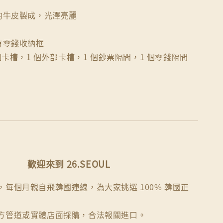
特的牛皮製成，光澤亮麗
有零錢收納框
 個卡槽，1 個外部卡槽，1 個鈔票隔間，1 個零錢隔間
歡迎來到 26.SEOUL
每個月親自飛韓國連線，為大家挑選 100% 韓國正
方管道或實體店面採購，合法報關進口。