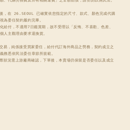
額、代購勞務費及所有相關運費」之全額賠償，請切勿以身試法。

品後，在 26.SEOUL 已確實依您指定的尺寸、款式、顏色完成代購
視為委任契約履約完畢。

化給付，不適用7日鑑賞期，故不受理以「反悔、不喜歡、色差、
個人主觀理由要求退換貨。

此交易，純係接受買家委任，給付代訂海外商品之勞務，契約成立之
義務悉依民法委任章節所規範。

實際狀況需上游廠商確認，下單後，本賣場仍保留是否委任以及成立