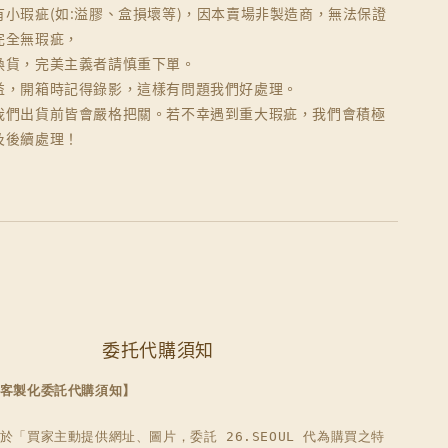
有小瑕疵(如:溢膠、盒損壞等)，因本賣場非製造商，無法保證
完全無瑕疵，
換貨，完美主義者請慎重下單。
益，開箱時記得錄影，這樣有問題我們好處理。
我們出貨前皆會嚴格把關。若不幸遇到重大瑕疵，我們會積極
及後續處理！
委托代購須知
客製化委託代購須知】
於「買家主動提供網址、圖片，委託 26.SEOUL 代為購買之特