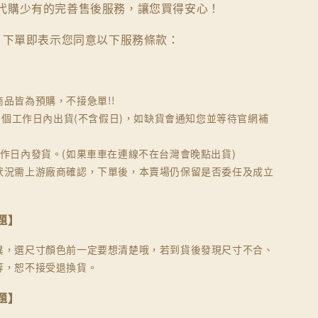
代購少有的完善售後服務，讓您買得安心！
下單即表示您同意以下服務條款：
商品皆為預購，不接急單!!
30個工作日內出貨(不含假日)，如缺貨會通知您並等待官網補
工作日內發貨。(如果車車在連線不在台灣會晚點出貨)
狀況需上游廠商確認，下單後，本賣場仍保留是否委任及成立
題】
異，選尺寸顏色前一定要想清楚哦，若到貨後發現尺寸不合、
等，恕不接受退換貨。
題】