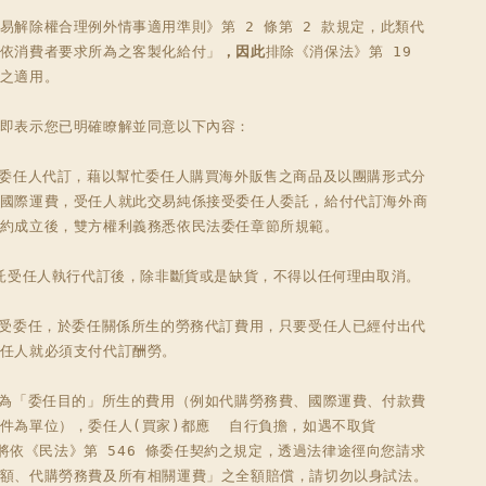
易解除權合理例外情事適用準則》第 2 條第 2 款規定，此類代
依消費者要求所為之客製化給付」
，因此
排除《消保法》第 19 
之適用。

即表示您已明確瞭解並同意以下內容：

為委任人代訂，藉以幫忙委任人購買海外販售之商品及以團購形式分
國際運費，受任人就此交易純係接受委任人委託，給付代訂海外商
約成立後，雙方權利義務悉依民法委任章節所規範。

委託受任人執行代訂後，除非斷貨或是缺貨，不得以任何理由取消。 

接受委任，於委任關係所生的勞務代訂費用，只要受任人已經付出代
任人就必須支付代訂酬勞。 

因為「委任目的」所生的費用（例如代購勞務費、國際運費、付款費
件為單位），委任人(買家)都應  自行負擔，如遇不取貨
UL 將依《民法》第 546 條委任契約之規定，透過法律途徑向您請求
額、代購勞務費及所有相關運費」之全額賠償，請切勿以身試法。
