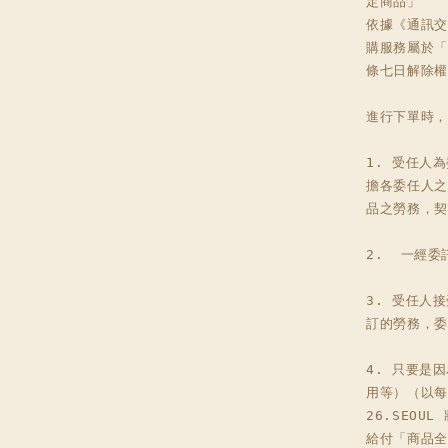
定商品」

依據《通訊交
購服務屬於「
條七日解除權
進行下單時，
1. 受任人
擔各委任人之
品之勞務，契
2.  一經
3. 受任人
訂的勞務，委
4. 只要是
用等）（以每
26.SEO
給付「商品全