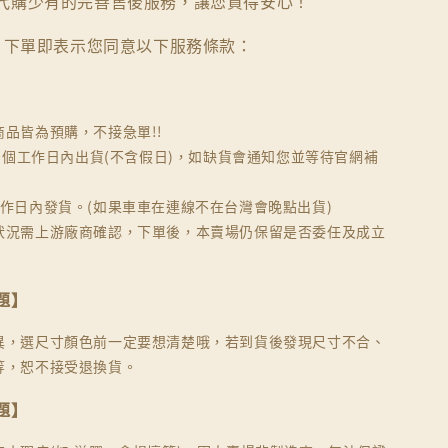
代購少有的完善售後服務，讓您買得安心！
下單即表示您同意以下服務條款：
商品皆為預購，不接急單!!
30個工作日內出貨(不含假日)，如缺貨會通知您並等待官網補
工作日內發貨。(如果車車在連線不在台灣會晚點出貨)
狀況需上游廠商確認，下單後，本賣場仍保留是否委任及成立
題】
異，選尺寸顏色前一定要想清楚哦，若到貨後發現尺寸不合、
等，恕不接受退換貨。
題】