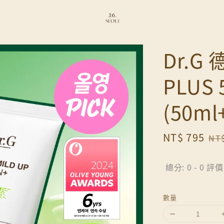
Dr.G
PLUS
(50ml
Sale
NT$ 795
Re
NT$
price
pr
總分:
0
-
0
評價
數量