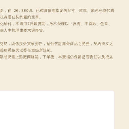
品後，在 26.SEOUL 已確實依您指定的尺寸、款式、顏色完成代購
視為委任契約履約完畢。

化給付，不適用7日鑑賞期，故不受理以「反悔、不喜歡、色差、
個人主觀理由要求退換貨。

此交易，純係接受買家委任，給付代訂海外商品之勞務，契約成立之
義務悉依民法委任章節所規範。

實際狀況需上游廠商確認，下單後，本賣場仍保留是否委任以及成立