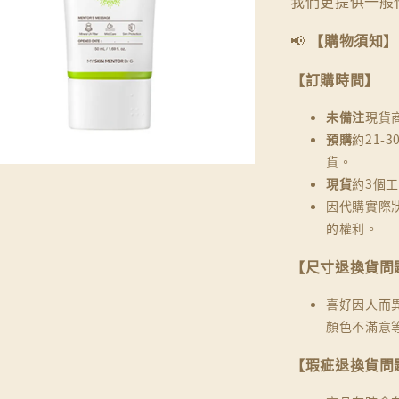
我們更提供一般
📢
【購物須知】
【訂購時間】
未備注
現貨
預購
約21-
貨。
現貨
約3個
因代購實際
的權利。
【尺寸退換貨問
喜好因人而
顏色不滿意
【瑕疵退換貨問