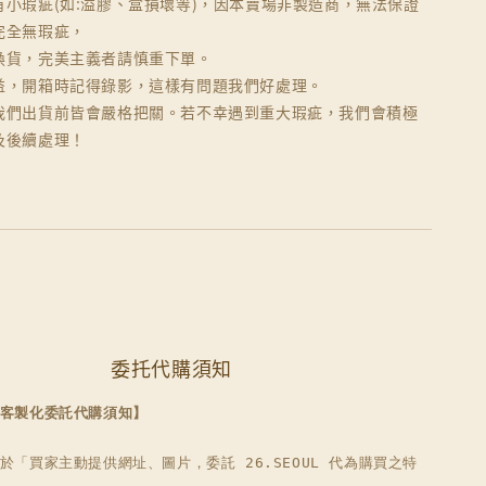
有小瑕疵(如:溢膠、盒損壞等)，因本賣場非製造商，無法保證
完全無瑕疵，
換貨，完美主義者請慎重下單。
益，開箱時記得錄影，這樣有問題我們好處理。
我們出貨前皆會嚴格把關。若不幸遇到重大瑕疵，我們會積極
及後續處理！
委托代購須知
客製化委託代購須知】
於「買家主動提供網址、圖片，委託 26.SEOUL 代為購買之特