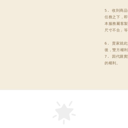
5. 收到商
任務之下，即
本服務屬客製
尺寸不合」等
6. 賣家就
後，雙方權利
7. 因代購
的權利。