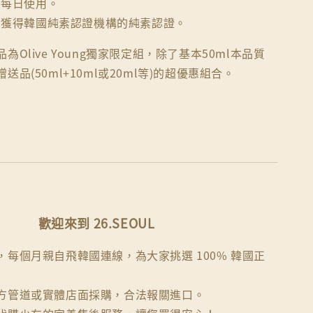
合每日使用。
：
獲得韓國純素認證機構的純素認證。
品為Olive Young獨家限定組，除了基本50ml本品質
品(50ml+10ml或20ml等)的超優惠組合。
歡迎來到 26.SEOUL
每個月親自飛韓國連線，為大家挑選 100% 韓國正
方管道或實體店面採購，合法報關進口。