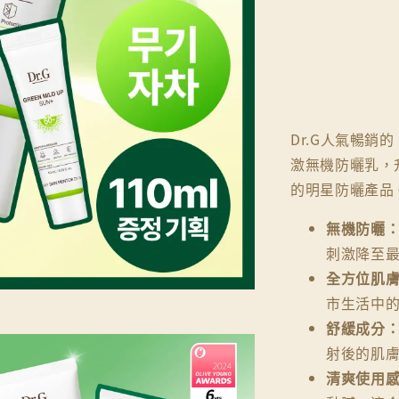
分享
Dr.G人氣暢銷
激無機防曬乳，升
的明星防曬產品
無機防曬
刺激降至
全方位肌
市生活中
舒緩成分
射後的肌
清爽使用