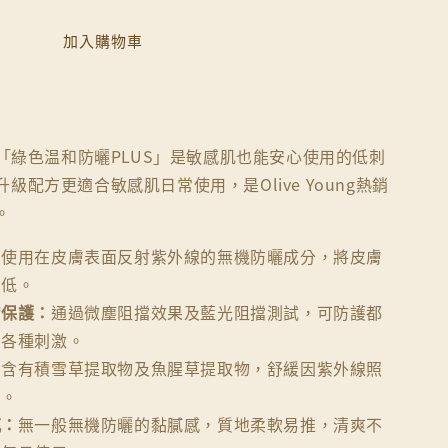
加入購物車
的「綠色温和防曬PLUS」是敏感肌也能安心使用的低刺
級配方更適合敏感肌日常使用，是Olive Young熱銷
。
：
使用在皮膚表面反射紫外線的無機防曬成分，將皮膚
最低。
膚保護：
通過微塵阻擋效果及藍光阻擋測試，可防護都
的各種刺激。
：
含有積雪草提取物及魚腥草提取物，舒緩因紫外線照
膚。
感：
無一般無機防曬的黏膩感，質地柔軟易推，清爽不