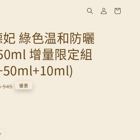
 德妃 綠色温和防曬
 50ml 增量限定組
+50ml+10ml)
gular
優惠
 945
ice