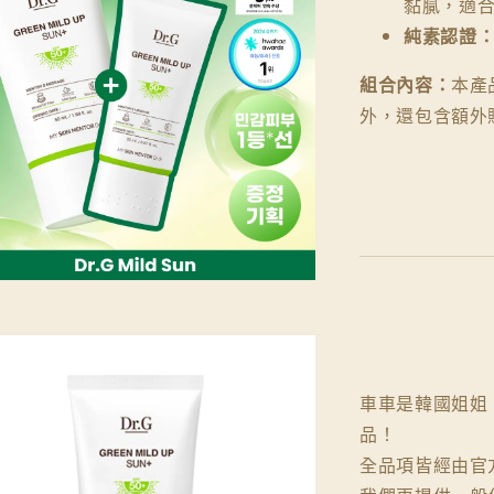
黏膩，適
純素認證
組合內容：
本產
外，還包含額外贈送
車車是韓國姐姐，
品！
全品項皆經由官