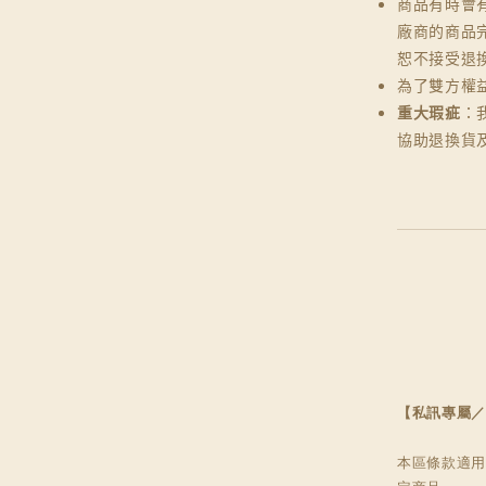
商品有時會
廠商的商品
恕不接受退
為了雙方權
重大瑕疵
：
協助退換貨
【私訊專屬／
本區條款適用