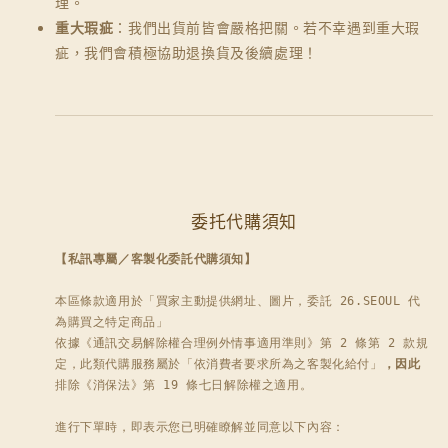
理。
重大瑕疵
：我們出貨前皆會嚴格把關。若不幸遇到重大瑕
疵，我們會積極協助退換貨及後續處理！
委托代購須知
【私訊專屬／客製化委託代購須知】
本區條款適用於「買家主動提供網址、圖片，委託 26.SEOUL 代
為購買之特定商品」

依據《通訊交易解除權合理例外情事適用準則》第 2 條第 2 款規
定，此類代購服務屬於「依消費者要求所為之客製化給付」
，因此
排除《消保法》第 19 條七日解除權之適用。

進行下單時，即表示您已明確瞭解並同意以下內容：
