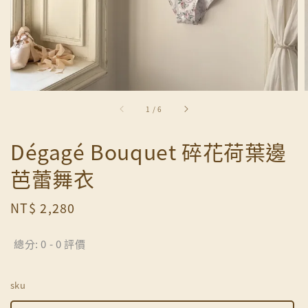
1
/
6
Dégagé Bouquet 碎花荷葉邊
芭蕾舞衣
Regular
NT$ 2,280
price
總分:
0
-
0
評價
sku