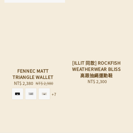
[ILLIT 同款] ROCKFISH
WEATHERWEAR BLISS
FENNEC MATT
高跟抽繩運動鞋
TRIANGLE WALLET
NT$ 2,300
Regular
Sale
NT$ 2,380
Regular
NT$ 2,980
price
price
price
+7