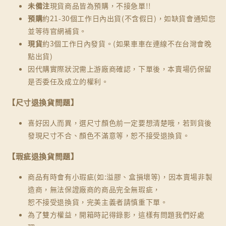
未備注
現貨商品皆為預購，不接急單!!
預購
約21-30個工作日內出貨(不含假日)，如缺貨會通知您
並等待官網補貨。
現貨
約3個工作日內發貨。(如果車車在連線不在台灣會晚
點出貨)
因代購實際狀況需上游廠商確認，下單後，本賣場仍保留
是否委任及成立的權利。
【尺寸退換貨問題】
喜好因人而異，選尺寸顏色前一定要想清楚哦，若到貨後
發現尺寸不合、顏色不滿意等，恕不接受退換貨。
【瑕疵退換貨問題】
商品有時會有小瑕疵(如:溢膠、盒損壞等)，因本賣場非製
造商，無法保證廠商的商品完全無瑕疵，
恕不接受退換貨，完美主義者請慎重下單。
為了雙方權益，開箱時記得錄影，這樣有問題我們好處