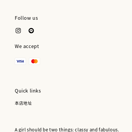
Follow us
We accept
Quick links
本店地址
A girl should be two things: classy and fabulous.