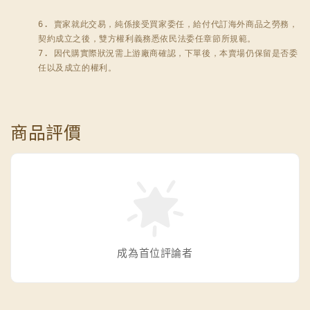
6. 賣家就此交易，純係接受買家委任，給付代訂海外商品之勞務，
契約成立之後，雙方權利義務悉依民法委任章節所規範。

7. 因代購實際狀況需上游廠商確認，下單後，本賣場仍保留是否委
任以及成立的權利。
商品評價
成為首位評論者