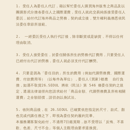
1. 受任人為委任人代訂，藉以幫忙委任人購買海外販售之商品及以
團購形式分擔各委任人之國際運費，受任人就此交易純係接受委任人
委託，給付代訂海外商品之勞務，契約成立後，雙方權利義務悉依民
法委任章節所規範。

2.  一經委託受任人執行代訂後，除非斷貨或是缺貨，不得以任何
理由取消。 

3. 受任人接受委任，於委任關係所生的勞務代訂費用，只要受任人
已經付出代訂的勞務，委任人就必須支付代訂酬勞。 

4. 只要是因為「委任目的」所生的費用（例如代購勞務費、國際運
費、付款費用等）（以每件為單位），委任人(買家)都應  自行負
擔，如遇不取貨26.SEOUL 將依《民法》第 546 條委任契約之規
定，透過法律途徑向您請求給付「商品全額、代購勞務費及所有相關
運費」之全額賠償，請切勿以身試法。

5. 收到商品後，在 26.SEOUL 已確實依您指定的尺寸、款式、顏
色完成代購任務之下，即視為委任契約履約完畢。

本服務屬客製化給付，不適用7日鑑賞期，故不受理以「反悔、不喜
歡、色差、尺寸不合」等個人主觀理由要求退換貨。
