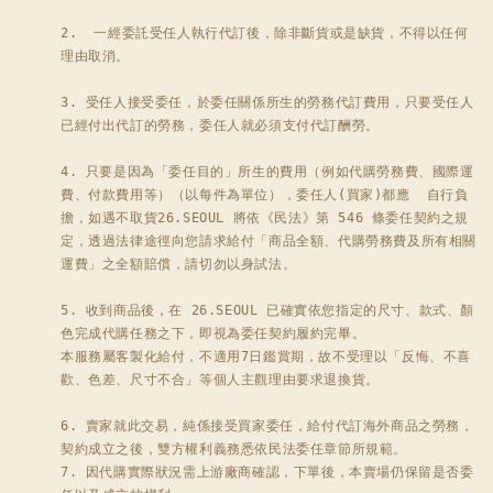
2.  一經委託受任人執行代訂後，除非斷貨或是缺貨，不得以任何
理由取消。 

3. 受任人接受委任，於委任關係所生的勞務代訂費用，只要受任人
已經付出代訂的勞務，委任人就必須支付代訂酬勞。 

4. 只要是因為「委任目的」所生的費用（例如代購勞務費、國際運
費、付款費用等）（以每件為單位），委任人(買家)都應  自行負
擔，如遇不取貨26.SEOUL 將依《民法》第 546 條委任契約之規
定，透過法律途徑向您請求給付「商品全額、代購勞務費及所有相關
運費」之全額賠償，請切勿以身試法。

5. 收到商品後，在 26.SEOUL 已確實依您指定的尺寸、款式、顏
色完成代購任務之下，即視為委任契約履約完畢。

本服務屬客製化給付，不適用7日鑑賞期，故不受理以「反悔、不喜
歡、色差、尺寸不合」等個人主觀理由要求退換貨。

6. 賣家就此交易，純係接受買家委任，給付代訂海外商品之勞務，
契約成立之後，雙方權利義務悉依民法委任章節所規範。

7. 因代購實際狀況需上游廠商確認，下單後，本賣場仍保留是否委