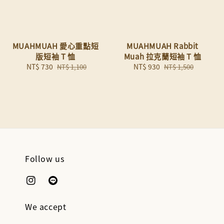
MUAHMUAH 愛心重點短
MUAHMUAH Rabbit
版短袖 T 恤
Muah 拉克蘭短袖 T 恤
Sale
NT$ 730
Regular
Sale
NT$ 930
Regular
NT$ 1,100
NT$ 1,500
price
price
price
price
Follow us
We accept