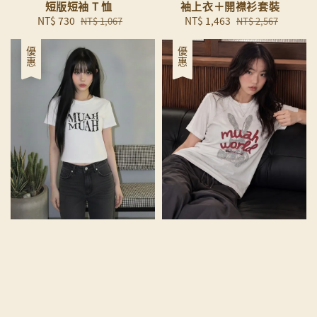
短版短袖 T 恤
袖上衣＋開襟衫套裝
Sale
NT$ 730
Regular
Sale
NT$ 1,463
Regular
NT$ 1,067
NT$ 2,567
price
price
price
price
優惠
優惠