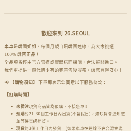
歡迎來到 26.SEOUL
車車是韓國姐姐，每個月親自飛韓國連線，為大家挑選
100% 韓國正品！
全品項皆經由官方管道或實體店面採購，合法報關進口。
我們更提供一般代購少有的完善售後服務，讓您買得安心！
📢
【購物須知】
下單即表示您同意以下服務條款：
【訂購時間】
未備注
現貨商品皆為預購，不接急單!!
預購
約21-30個工作日內出貨(不含假日)，如缺貨會通知您
並等待官網補貨。
現貨
約3個工作日內發貨。(如果車車在連線不在台灣會晚