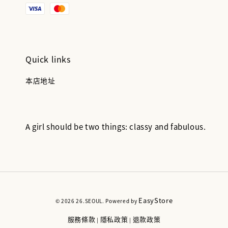
Quick links
本店地址
A girl should be two things: classy and fabulous.
EasyStore
© 2026 26.SEOUL. Powered by
服務條款
隱私政策
退款政策
|
|