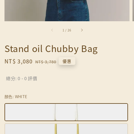
1
/
26
Stand oil Chubby Bag
Sale
NT$ 3,080
Regular
優惠
NT$ 3,780
price
price
總分:
0
-
0
評價
顏色
: WHITE