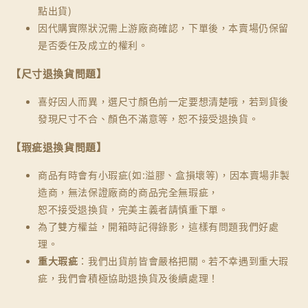
點出貨)
因代購實際狀況需上游廠商確認，下單後，本賣場仍保留
是否委任及成立的權利。
【尺寸退換貨問題】
喜好因人而異，選尺寸顏色前一定要想清楚哦，若到貨後
發現尺寸不合、顏色不滿意等，恕不接受退換貨。
【瑕疵退換貨問題】
商品有時會有小瑕疵(如:溢膠、盒損壞等)，因本賣場非製
造商，無法保證廠商的商品完全無瑕疵，
恕不接受退換貨，完美主義者請慎重下單。
為了雙方權益，開箱時記得錄影，這樣有問題我們好處
理。
重大瑕疵
：我們出貨前皆會嚴格把關。若不幸遇到重大瑕
疵，我們會積極協助退換貨及後續處理！