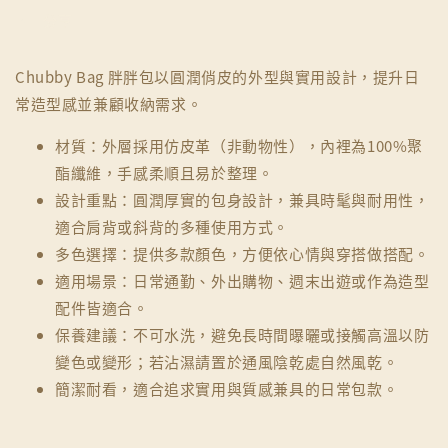
分享
Chubby Bag 胖胖包以圓潤俏皮的外型與實用設計，提升日
常造型感並兼顧收納需求。
材質：外層採用仿皮革（非動物性），內裡為100%聚
酯纖維，手感柔順且易於整理。
設計重點：圓潤厚實的包身設計，兼具時髦與耐用性，
適合肩背或斜背的多種使用方式。
多色選擇：提供多款顏色，方便依心情與穿搭做搭配。
適用場景：日常通勤、外出購物、週末出遊或作為造型
配件皆適合。
保養建議：不可水洗，避免長時間曝曬或接觸高溫以防
變色或變形；若沾濕請置於通風陰乾處自然風乾。
簡潔耐看，適合追求實用與質感兼具的日常包款。