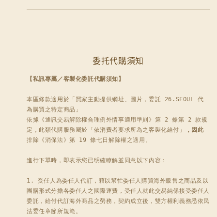
委托代購須知
【私訊專屬／客製化委託代購須知】
本區條款適用於「買家主動提供網址、圖片，委託 26.SEOUL 代
為購買之特定商品」

依據《通訊交易解除權合理例外情事適用準則》第 2 條第 2 款規
定，此類代購服務屬於「依消費者要求所為之客製化給付」
，因此
排除《消保法》第 19 條七日解除權之適用。

進行下單時，即表示您已明確瞭解並同意以下內容：

1. 受任人為委任人代訂，藉以幫忙委任人購買海外販售之商品及以
團購形式分擔各委任人之國際運費，受任人就此交易純係接受委任人
委託，給付代訂海外商品之勞務，契約成立後，雙方權利義務悉依民
法委任章節所規範。
