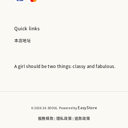
Quick links
本店地址
A girl should be two things: classy and fabulous.
EasyStore
© 2026 26.SEOUL. Powered by
服務條款
隱私政策
退款政策
|
|