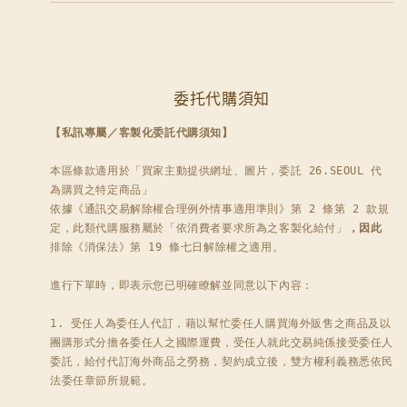
委托代購須知
【私訊專屬／客製化委託代購須知】
本區條款適用於「買家主動提供網址、圖片，委託 26.SEOUL 代
為購買之特定商品」

依據《通訊交易解除權合理例外情事適用準則》第 2 條第 2 款規
定，此類代購服務屬於「依消費者要求所為之客製化給付」
，因此
排除《消保法》第 19 條七日解除權之適用。

進行下單時，即表示您已明確瞭解並同意以下內容：

1. 受任人為委任人代訂，藉以幫忙委任人購買海外販售之商品及以
團購形式分擔各委任人之國際運費，受任人就此交易純係接受委任人
委託，給付代訂海外商品之勞務，契約成立後，雙方權利義務悉依民
法委任章節所規範。
