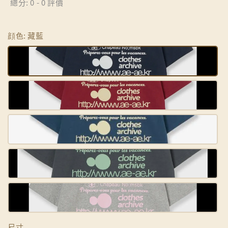
總分:
0
-
0
評價
顔色
: 藏藍
尺寸