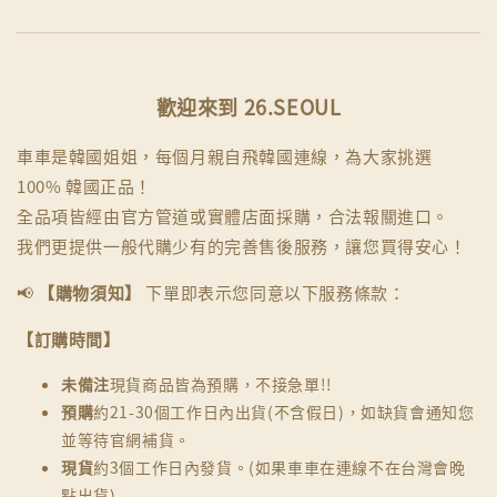
歡迎來到 26.SEOUL
車車是韓國姐姐，每個月親自飛韓國連線，為大家挑選
100% 韓國正品！
全品項皆經由官方管道或實體店面採購，合法報關進口。
我們更提供一般代購少有的完善售後服務，讓您買得安心！
📢
【購物須知】
下單即表示您同意以下服務條款：
【訂購時間】
未備注
現貨商品皆為預購，不接急單!!
預購
約21-30個工作日內出貨(不含假日)，如缺貨會通知您
並等待官網補貨。
現貨
約3個工作日內發貨。(如果車車在連線不在台灣會晚
點出貨)