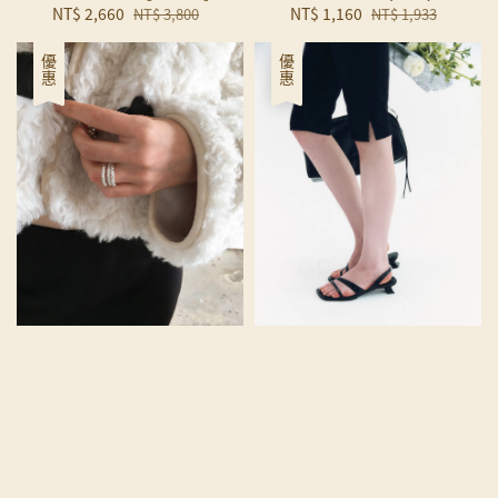
Sale
NT$ 2,660
Regular
Sale
NT$ 1,160
Regular
NT$ 3,800
NT$ 1,933
price
price
price
price
優惠
優惠