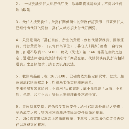
2.  一經委託受任人執行代訂後，除非斷貨或是缺貨，不得以任何
理由取消。 

3. 受任人接受委任，於委任關係所生的勞務代訂費用，只要受任人
已經付出代訂的勞務，委任人就必須支付代訂酬勞。 

4. 只要是因為「委任目的」所生的費用（例如代購勞務費、國際運
費、付款費用等）（以每件為單位），委任人(買家)都應  自行負
擔，如遇不取貨26.SEOUL 將依《民法》第 546 條委任契約之規
定，透過法律途徑向您請求給付「商品全額、代購勞務費及所有相關
運費」之全額賠償，請切勿以身試法。

5. 收到商品後，在 26.SEOUL 已確實依您指定的尺寸、款式、顏
色完成代購任務之下，即視為委任契約履約完畢。

本服務屬客製化給付，不適用7日鑑賞期，故不受理以「反悔、不喜
歡、色差、尺寸不合」等個人主觀理由要求退換貨。

6. 賣家就此交易，純係接受買家委任，給付代訂海外商品之勞務，
契約成立之後，雙方權利義務悉依民法委任章節所規範。

7. 因代購實際狀況需上游廠商確認，下單後，本賣場仍保留是否委
任以及成立的權利。