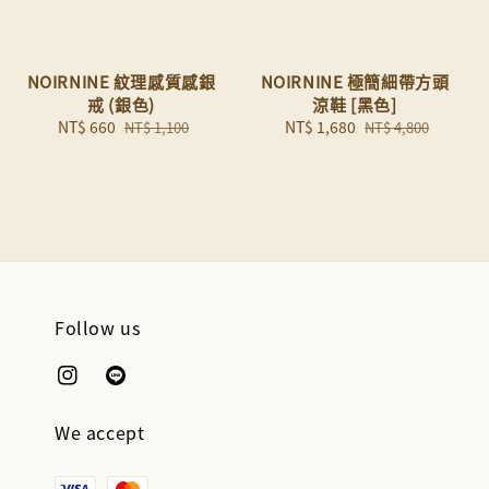
NOIRNINE 紋理感質感銀
NOIRNINE 極簡細帶方頭
戒 (銀色)
涼鞋 [黑色]
Sale
NT$ 660
Regular
Sale
NT$ 1,680
Regular
NT$ 1,100
NT$ 4,800
price
price
price
price
Follow us
We accept