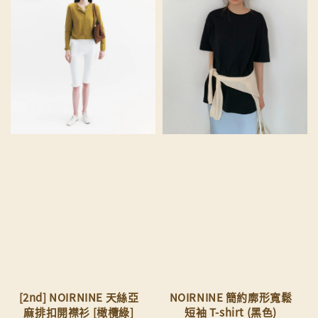
[2nd] NOIRNINE 天絲亞
NOIRNINE 簡約廓形寬鬆
麻排扣開襟衫 [橄欖綠]
短袖 T-shirt (黑色)