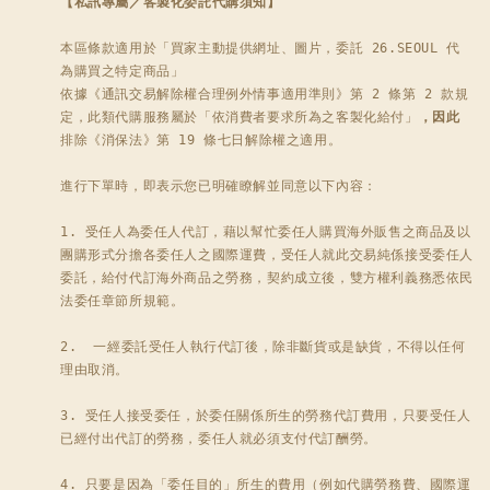
【私訊專屬／客製化委託代購須知】
本區條款適用於「買家主動提供網址、圖片，委託 26.SEOUL 代
為購買之特定商品」

依據《通訊交易解除權合理例外情事適用準則》第 2 條第 2 款規
定，此類代購服務屬於「依消費者要求所為之客製化給付」
，因此
排除《消保法》第 19 條七日解除權之適用。

進行下單時，即表示您已明確瞭解並同意以下內容：

1. 受任人為委任人代訂，藉以幫忙委任人購買海外販售之商品及以
團購形式分擔各委任人之國際運費，受任人就此交易純係接受委任人
委託，給付代訂海外商品之勞務，契約成立後，雙方權利義務悉依民
法委任章節所規範。

2.  一經委託受任人執行代訂後，除非斷貨或是缺貨，不得以任何
理由取消。 

3. 受任人接受委任，於委任關係所生的勞務代訂費用，只要受任人
已經付出代訂的勞務，委任人就必須支付代訂酬勞。 

4. 只要是因為「委任目的」所生的費用（例如代購勞務費、國際運