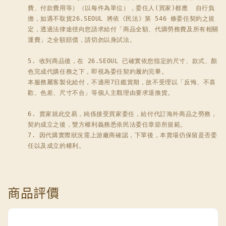
費、付款費用等）（以每件為單位），委任人(買家)都應  自行負
擔，如遇不取貨26.SEOUL 將依《民法》第 546 條委任契約之規
定，透過法律途徑向您請求給付「商品全額、代購勞務費及所有相關
運費」之全額賠償，請切勿以身試法。

5. 收到商品後，在 26.SEOUL 已確實依您指定的尺寸、款式、顏
色完成代購任務之下，即視為委任契約履約完畢。

本服務屬客製化給付，不適用7日鑑賞期，故不受理以「反悔、不喜
歡、色差、尺寸不合」等個人主觀理由要求退換貨。

6. 賣家就此交易，純係接受買家委任，給付代訂海外商品之勞務，
契約成立之後，雙方權利義務悉依民法委任章節所規範。

7. 因代購實際狀況需上游廠商確認，下單後，本賣場仍保留是否委
任以及成立的權利。
商品評價