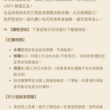
100% 韓國正品！
全品項皆經由官方管道或實體店面採購，合法報關進口。
我們更提供一般代購少有的完善售後服務，讓您買得安心！
📢
【購物須知】
下單即表示您同意以下服務條款：
【訂購時間】
未備注
現貨商品皆為預購，不接急單!!
預購
約21-30個工作日內出貨(不含假日)，如缺貨會通知您
並等待官網補貨。
現貨
約3個工作日內發貨。(如果車車在連線不在台灣會晚
點出貨)
因代購實際狀況需上游廠商確認，下單後，本賣場仍保留
是否委任及成立的權利。
【尺寸退換貨問題】
喜好因人而異，選尺寸顏色前一定要想清楚哦，若到貨後