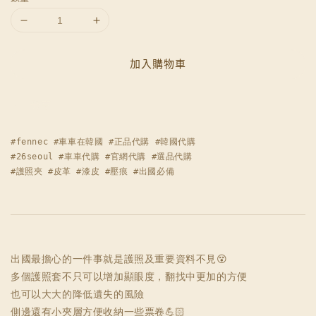
加入購物車
分享
#fennec #車車在韓國 #正品代購 #韓國代購

#26seoul #車車代購 #官網代購 #選品代購

#護照夾 #皮革 #漆皮 #壓痕 #出國必備
出國最擔心的一件事就是護照及重要資料不見😵

多個護照套不只可以增加顯眼度，翻找中更加的方便

也可以大大的降低遺失的風險

側邊還有小夾層方便收納一些票卷💪🏻
