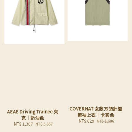
COVERNAT 女款方領針織
AEAE Driving Trainee 夾
無袖上衣｜卡其色
克｜奶油色
Sale
NT$ 829
Regular
NT$ 1,686
Sale
NT$ 1,307
Regular
NT$ 3,857
price
price
price
price