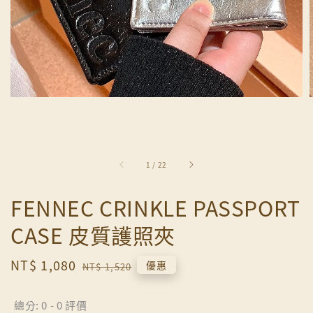
1
/
22
FENNEC CRINKLE PASSPORT
CASE 皮質護照夾
Sale
NT$ 1,080
Regular
優惠
NT$ 1,520
price
price
總分:
0
-
0
評價