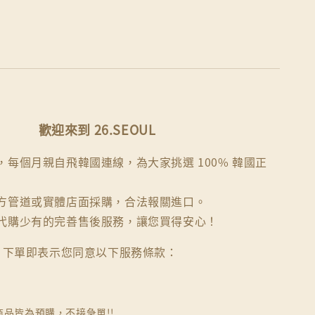
歡迎來到 26.SEOUL
每個月親自飛韓國連線，為大家挑選 100% 韓國正
方管道或實體店面採購，合法報關進口。
代購少有的完善售後服務，讓您買得安心！
下單即表示您同意以下服務條款：
商品皆為預購，不接急單!!