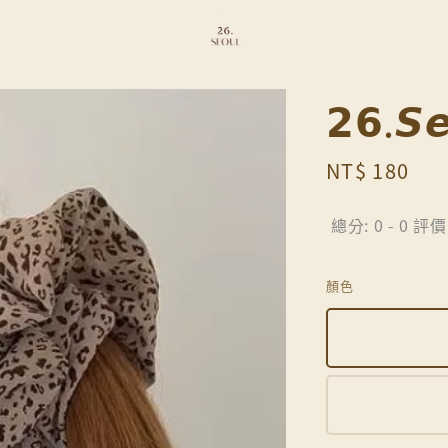
𝟮𝟲.
Regular
NT$ 180
price
總分:
0
-
0
評價
顏色