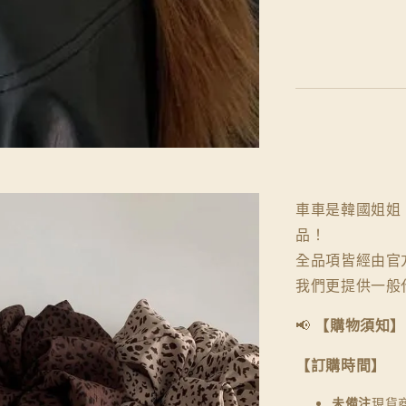
車車是韓國姐姐，
品！
全品項皆經由官
我們更提供一般
📢
【購物須知】
【訂購時間】
未備注
現貨