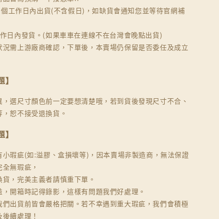
30個工作日內出貨(不含假日)，如缺貨會通知您並等待官網補
工作日內發貨。(如果車車在連線不在台灣會晚點出貨)
狀況需上游廠商確認，下單後，本賣場仍保留是否委任及成立
題】
異，選尺寸顏色前一定要想清楚哦，若到貨後發現尺寸不合、
等，恕不接受退換貨。
題】
有小瑕疵(如:溢膠、盒損壞等)，因本賣場非製造商，無法保證
完全無瑕疵，
換貨，完美主義者請慎重下單。
益，開箱時記得錄影，這樣有問題我們好處理。
我們出貨前皆會嚴格把關。若不幸遇到重大瑕疵，我們會積極
及後續處理！