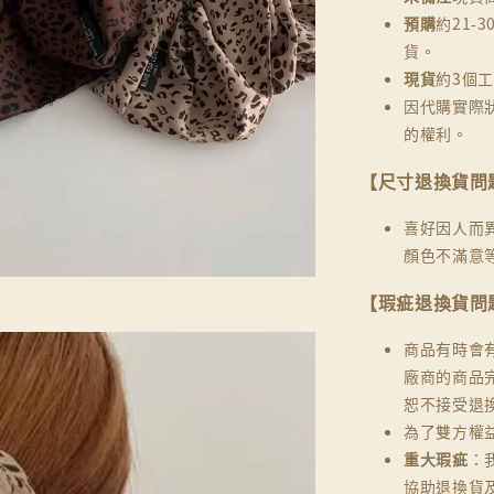
預購
約21-
貨。
現貨
約3個
因代購實際
的權利。
【尺寸退換貨問
喜好因人而
顏色不滿意
【瑕疵退換貨問
商品有時會
廠商的商品
恕不接受退
為了雙方權
重大瑕疵
：
協助退換貨