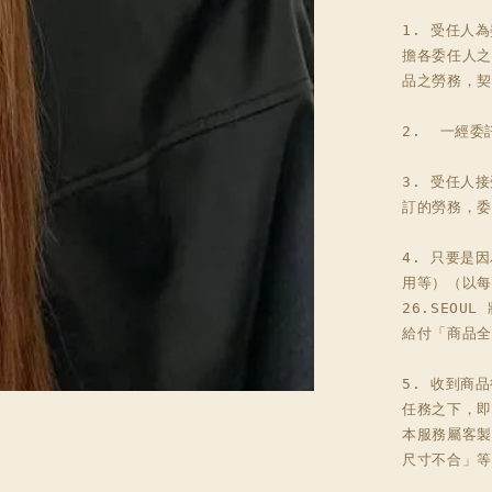
1. 受任人
擔各委任人之
品之勞務，契
2.  一經
3. 受任人
訂的勞務，委
4. 只要是
用等）（以每
26.SEO
給付「商品全
5. 收到商
任務之下，即
本服務屬客製
尺寸不合」等