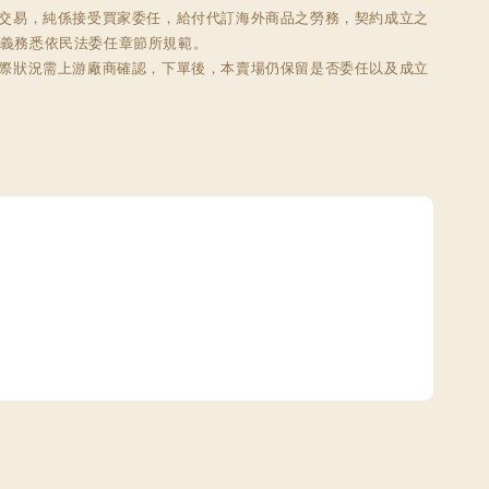
此交易，純係接受買家委任，給付代訂海外商品之勞務，契約成立之
義務悉依民法委任章節所規範。

實際狀況需上游廠商確認，下單後，本賣場仍保留是否委任以及成立