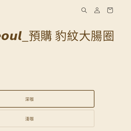
𝙎𝙚𝙤𝙪𝙡_預購 豹紋大腸圈
深咖
淺咖