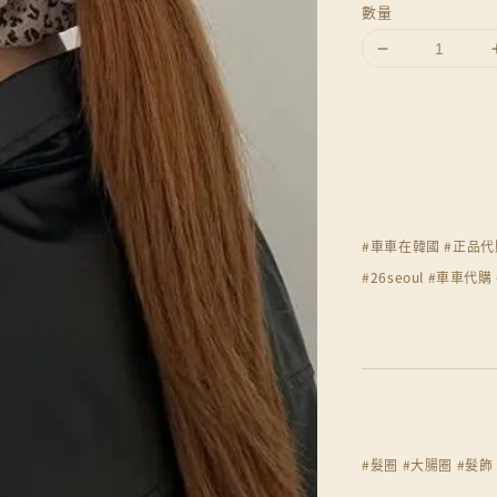
數量
分享
#車車在韓國 #正品代
#26seoul #車車代
#髮圈 #大腸圈 #髮飾