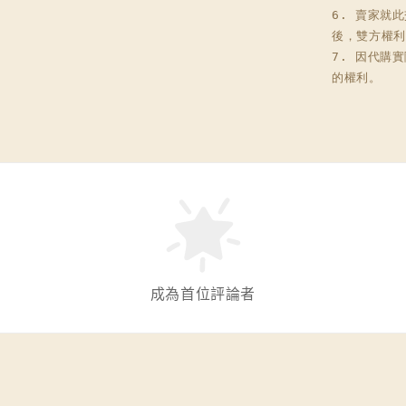
6. 賣家就
後，雙方權利
7. 因代購
的權利。
成為首位評論者