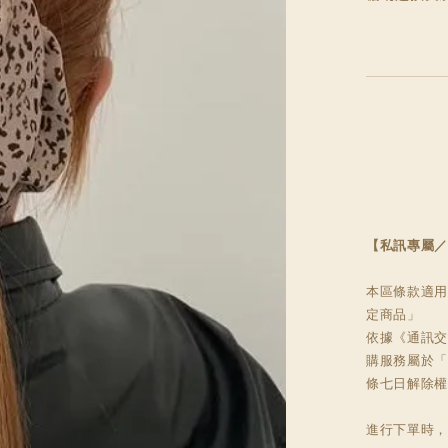
【私訊專屬／
本區條款適用
定商品」

依據《通訊交
購服務屬於「
條七日解除權
進行下單時，