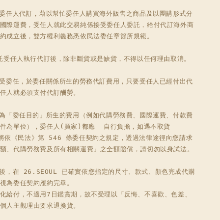
為委任人代訂，藉以幫忙委任人購買海外販售之商品及以團購形式分
國際運費，受任人就此交易純係接受委任人委託，給付代訂海外商
約成立後，雙方權利義務悉依民法委任章節所規範。

委託受任人執行代訂後，除非斷貨或是缺貨，不得以任何理由取消。 

接受委任，於委任關係所生的勞務代訂費用，只要受任人已經付出代
任人就必須支付代訂酬勞。 

因為「委任目的」所生的費用（例如代購勞務費、國際運費、付款費
件為單位），委任人(買家)都應  自行負擔，如遇不取貨
UL 將依《民法》第 546 條委任契約之規定，透過法律途徑向您請求
額、代購勞務費及所有相關運費」之全額賠償，請切勿以身試法。

品後，在 26.SEOUL 已確實依您指定的尺寸、款式、顏色完成代購
視為委任契約履約完畢。

化給付，不適用7日鑑賞期，故不受理以「反悔、不喜歡、色差、
個人主觀理由要求退換貨。
