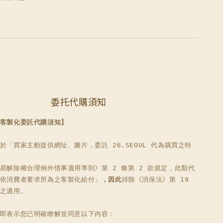
委托代購須知
客製化委託代購須知】
於「買家主動提供網址、圖片，委託 26.SEOUL 代為購買之特
易解除權合理例外情事適用準則》第 2 條第 2 款規定，此類代
依消費者要求所為之客製化給付」
，因此
排除《消保法》第 19 
之適用。

即表示您已明確瞭解並同意以下內容：
