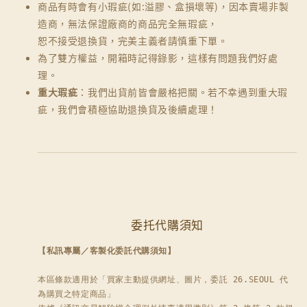
商品有時會有小瑕疵(如:溢膠、盒損壞等)，因本賣場非製
造商，無法保證廠商的商品完全無瑕疵，
恕不接受退換貨，完美主義者請慎重下單。
為了雙方權益，開箱時記得錄影，這樣有問題我們好處
理。
重大瑕疵
：我們出貨前皆會嚴格把關。若不幸遇到重大瑕
疵，我們會積極協助退換貨及後續處理！
委托代購須知
【私訊專屬／客製化委託代購須知】
本區條款適用於「買家主動提供網址、圖片，委託 26.SEOUL 代
為購買之特定商品」
