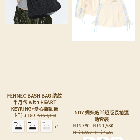
FENNEC BASH BAG 豹紋
半月包 with HEART
KEYRING+愛心鑰匙圈
NDY 蝴蝶結半短版長袖運
Sale
NT$ 3,180
Regular
NT$ 4,180
動套裝
price
price
Sale
NT$ 780
-
NT$ 1,580
Regular
+1
price
price
NT$ 1,680
-
NT$ 4,180