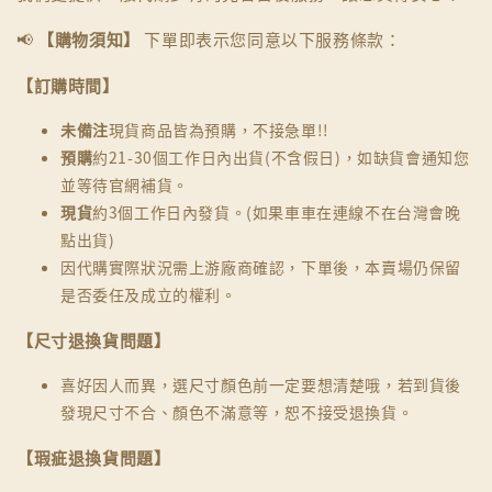
📢
【購物須知】
下單即表示您同意以下服務條款：
【訂購時間】
未備注
現貨商品皆為預購，不接急單!!
預購
約21-30個工作日內出貨(不含假日)，如缺貨會通知您
並等待官網補貨。
現貨
約3個工作日內發貨。(如果車車在連線不在台灣會晚
點出貨)
因代購實際狀況需上游廠商確認，下單後，本賣場仍保留
是否委任及成立的權利。
【尺寸退換貨問題】
喜好因人而異，選尺寸顏色前一定要想清楚哦，若到貨後
發現尺寸不合、顏色不滿意等，恕不接受退換貨。
【瑕疵退換貨問題】