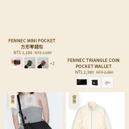
FENNEC MINI POCKET
方形零錢包
Sale
NT$ 1,180
Regular
NT$ 1,680
price
price
FENNEC TRIANGLE COIN
+2
POCKET WALLET
Sale
NT$ 2,380
Regular
NT$ 2,880
price
price
優惠
優惠