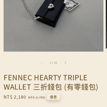
1
/
19
FENNEC HEARTY TRIPLE
WALLET 三折錢包 (有零錢包)
Sale
NT$ 2,180
Regular
優惠
NT$ 2,780
price
price