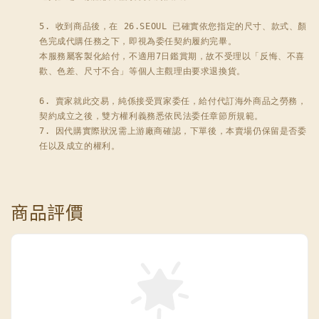
5. 收到商品後，在 26.SEOUL 已確實依您指定的尺寸、款式、顏
色完成代購任務之下，即視為委任契約履約完畢。

本服務屬客製化給付，不適用7日鑑賞期，故不受理以「反悔、不喜
歡、色差、尺寸不合」等個人主觀理由要求退換貨。

6. 賣家就此交易，純係接受買家委任，給付代訂海外商品之勞務，
契約成立之後，雙方權利義務悉依民法委任章節所規範。

7. 因代購實際狀況需上游廠商確認，下單後，本賣場仍保留是否委
任以及成立的權利。
商品評價