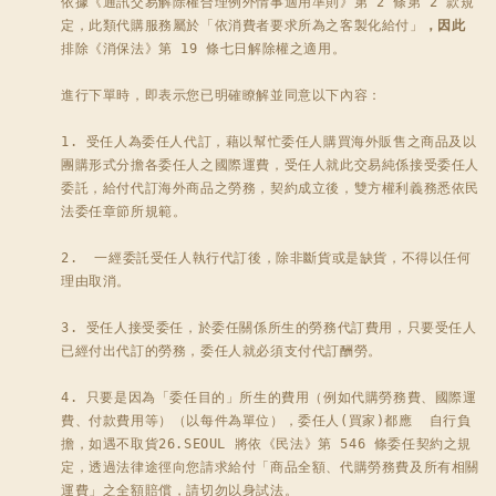
依據《通訊交易解除權合理例外情事適用準則》第 2 條第 2 款規
定，此類代購服務屬於「依消費者要求所為之客製化給付」
，因此
排除《消保法》第 19 條七日解除權之適用。

進行下單時，即表示您已明確瞭解並同意以下內容：

1. 受任人為委任人代訂，藉以幫忙委任人購買海外販售之商品及以
團購形式分擔各委任人之國際運費，受任人就此交易純係接受委任人
委託，給付代訂海外商品之勞務，契約成立後，雙方權利義務悉依民
法委任章節所規範。

2.  一經委託受任人執行代訂後，除非斷貨或是缺貨，不得以任何
理由取消。 

3. 受任人接受委任，於委任關係所生的勞務代訂費用，只要受任人
已經付出代訂的勞務，委任人就必須支付代訂酬勞。 

4. 只要是因為「委任目的」所生的費用（例如代購勞務費、國際運
費、付款費用等）（以每件為單位），委任人(買家)都應  自行負
擔，如遇不取貨26.SEOUL 將依《民法》第 546 條委任契約之規
定，透過法律途徑向您請求給付「商品全額、代購勞務費及所有相關
運費」之全額賠償，請切勿以身試法。
