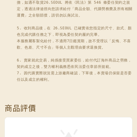
擔，如遇不取貨26.SEOUL 將依《民法》第 546 條委任契約之規
定，透過法律途徑向您請求給付「商品全額、代購勞務費及所有相關
運費」之全額賠償，請切勿以身試法。

5. 收到商品後，在 26.SEOUL 已確實依您指定的尺寸、款式、顏
色完成代購任務之下，即視為委任契約履約完畢。

本服務屬客製化給付，不適用7日鑑賞期，故不受理以「反悔、不喜
歡、色差、尺寸不合」等個人主觀理由要求退換貨。

6. 賣家就此交易，純係接受買家委任，給付代訂海外商品之勞務，
契約成立之後，雙方權利義務悉依民法委任章節所規範。

7. 因代購實際狀況需上游廠商確認，下單後，本賣場仍保留是否委
任以及成立的權利。
商品評價