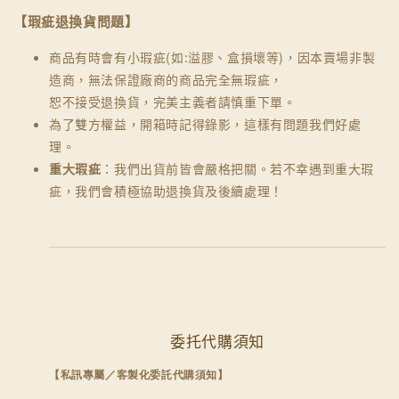
【瑕疵退換貨問題】
商品有時會有小瑕疵(如:溢膠、盒損壞等)，因本賣場非製
造商，無法保證廠商的商品完全無瑕疵，
恕不接受退換貨，完美主義者請慎重下單。
為了雙方權益，開箱時記得錄影，這樣有問題我們好處
理。
重大瑕疵
：我們出貨前皆會嚴格把關。若不幸遇到重大瑕
疵，我們會積極協助退換貨及後續處理！
委托代購須知
【私訊專屬／客製化委託代購須知】