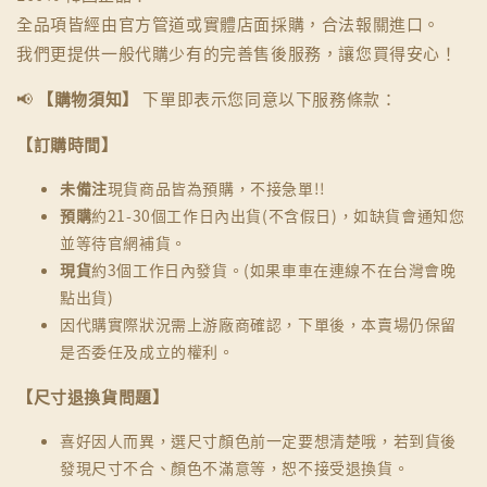
全品項皆經由官方管道或實體店面採購，合法報關進口。
我們更提供一般代購少有的完善售後服務，讓您買得安心！
📢
【購物須知】
下單即表示您同意以下服務條款：
【訂購時間】
未備注
現貨商品皆為預購，不接急單!!
預購
約21-30個工作日內出貨(不含假日)，如缺貨會通知您
並等待官網補貨。
現貨
約3個工作日內發貨。(如果車車在連線不在台灣會晚
點出貨)
因代購實際狀況需上游廠商確認，下單後，本賣場仍保留
是否委任及成立的權利。
【尺寸退換貨問題】
喜好因人而異，選尺寸顏色前一定要想清楚哦，若到貨後
發現尺寸不合、顏色不滿意等，恕不接受退換貨。