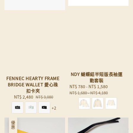
NDY 蝴蝶結半短版長袖運
FENNEC HEARTY FRAME
動套裝
BRIDGE WALLET 愛心珠
Sale
NT$ 780
-
NT$ 1,580
Regular
扣卡夾
price
price
NT$ 1,680
-
NT$ 4,180
Sale
NT$ 2,480
Regular
NT$ 3,080
price
price
+2
優惠