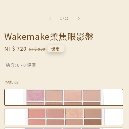
1
/
15
Wakemake柔焦眼影盤
Sale
NT$ 720
Regular
優惠
NT$ 980
price
price
總分:
0
-
0
評價
色號
: 02