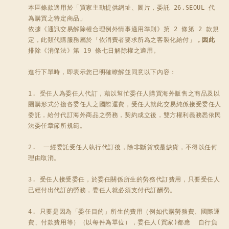
本區條款適用於「買家主動提供網址、圖片，委託 26.SEOUL 代
為購買之特定商品」

依據《通訊交易解除權合理例外情事適用準則》第 2 條第 2 款規
定，此類代購服務屬於「依消費者要求所為之客製化給付」
，因此
排除《消保法》第 19 條七日解除權之適用。

進行下單時，即表示您已明確瞭解並同意以下內容：

1. 受任人為委任人代訂，藉以幫忙委任人購買海外販售之商品及以
團購形式分擔各委任人之國際運費，受任人就此交易純係接受委任人
委託，給付代訂海外商品之勞務，契約成立後，雙方權利義務悉依民
法委任章節所規範。

2.  一經委託受任人執行代訂後，除非斷貨或是缺貨，不得以任何
理由取消。 

3. 受任人接受委任，於委任關係所生的勞務代訂費用，只要受任人
已經付出代訂的勞務，委任人就必須支付代訂酬勞。 

4. 只要是因為「委任目的」所生的費用（例如代購勞務費、國際運
費、付款費用等）（以每件為單位），委任人(買家)都應  自行負