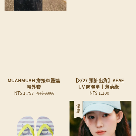
MUAHMUAH 拼接車縫連
【8/27 預計出貨】AEAE
帽外套
UV 防曬傘｜薄荷綠
Sale
NT$ 1,797
Regular
NT$ 1,100
Regular
NT$ 3,000
price
price
price
優惠