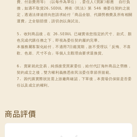
費、付款費用等）（以每件為單位），委任人(買家)都應  自行負
擔，如遇不取貨26.SEOUL 將依《民法》第 546 條委任契約之規
定，透過法律途徑向您請求給付「商品全額、代購勞務費及所有相關
運費」之全額賠償，請切勿以身試法。

5. 收到商品後，在 26.SEOUL 已確實依您指定的尺寸、款式、顏
色完成代購任務之下，即視為委任契約履約完畢。

本服務屬客製化給付，不適用7日鑑賞期，故不受理以「反悔、不喜
歡、色差、尺寸不合」等個人主觀理由要求退換貨。

6. 賣家就此交易，純係接受買家委任，給付代訂海外商品之勞務，
契約成立之後，雙方權利義務悉依民法委任章節所規範。

7. 因代購實際狀況需上游廠商確認，下單後，本賣場仍保留是否委
任以及成立的權利。
商品評價