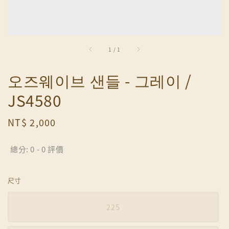
1
/
1
오즈웨이브 샌들 - 그레이 /
JS4580
Regular
NT$ 2,000
price
總分:
0
-
0
評價
尺寸
225