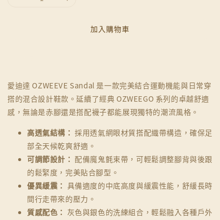
加入購物車
分享
愛迪達 OZWEEVE Sandal 是一款完美結合運動機能與日常穿
搭的混合設計鞋款。延續了經典 OZWEEGO 系列的卓越舒適
感，無論是赤腳還是搭配襪子都能展現獨特的潮流風格。
高透氣結構：
採用透氣網眼材質搭配織帶構造，確保足
部全天候乾爽舒適。
可調節設計：
配備魔鬼氈束帶，可輕鬆調整腳背與後跟
的鬆緊度，完美貼合腳型。
優異緩震：
具備適度的中底高度與緩震性能，舒緩長時
間行走帶來的壓力。
質感配色：
灰色與銀色的洗練組合，輕鬆融入各種戶外