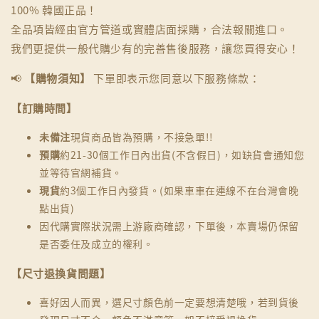
100% 韓國正品！
全品項皆經由官方管道或實體店面採購，合法報關進口。
我們更提供一般代購少有的完善售後服務，讓您買得安心！
📢
【購物須知】
下單即表示您同意以下服務條款：
【訂購時間】
未備注
現貨商品皆為預購，不接急單!!
預購
約21-30個工作日內出貨(不含假日)，如缺貨會通知您
並等待官網補貨。
現貨
約3個工作日內發貨。(如果車車在連線不在台灣會晚
點出貨)
因代購實際狀況需上游廠商確認，下單後，本賣場仍保留
是否委任及成立的權利。
【尺寸退換貨問題】
喜好因人而異，選尺寸顏色前一定要想清楚哦，若到貨後