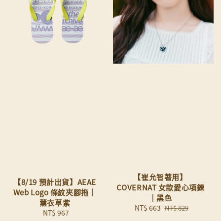
【崔允智著用】
【8/19 預計出貨】AEAE
COVERNAT 女款愛心項鍊
Web Logo 條紋夾腳拖｜
｜黑色
薰衣草紫
Sale
NT$ 663
Regular
NT$ 829
NT$ 967
Regular
price
price