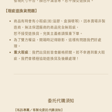
發現尺寸不合、顏色不滿意等，恕不接受退換貨。
【瑕疵退換貨問題】
商品有時會有小瑕疵(如:溢膠、盒損壞等)，因本賣場非製
造商，無法保證廠商的商品完全無瑕疵，
恕不接受退換貨，完美主義者請慎重下單。
為了雙方權益，開箱時記得錄影，這樣有問題我們好處
理。
重大瑕疵
：我們出貨前皆會嚴格把關。若不幸遇到重大瑕
疵，我們會積極協助退換貨及後續處理！
委托代購須知
【私訊專屬／客製化委託代購須知】