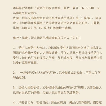
本區條款適用於「買家主動提供網址、圖片，委託 26.SEOUL 代
為購買之特定商品」

依據《通訊交易解除權合理例外情事適用準則》第 2 條第 2 款規
定，此類代購服務屬於「依消費者要求所為之客製化給付」
，因此
排除《消保法》第 19 條七日解除權之適用。

進行下單時，即表示您已明確瞭解並同意以下內容：

1. 受任人為委任人代訂，藉以幫忙委任人購買海外販售之商品及以
團購形式分擔各委任人之國際運費，受任人就此交易純係接受委任人
委託，給付代訂海外商品之勞務，契約成立後，雙方權利義務悉依民
法委任章節所規範。

2.  一經委託受任人執行代訂後，除非斷貨或是缺貨，不得以任何
理由取消。 

3. 受任人接受委任，於委任關係所生的勞務代訂費用，只要受任人
已經付出代訂的勞務，委任人就必須支付代訂酬勞。 

4. 只要是因為「委任目的」所生的費用（例如代購勞務費、國際運